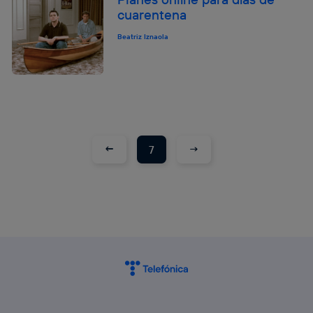
cuarentena
Beatriz Iznaola
←
→
7