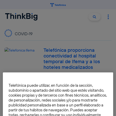
Buscar:
Buscar
COVID-19
Telefónica proporciona
conectividad al hospital
temporal de Ifema y a los
hoteles medicalizados
Javier Menéndez Sánchez
Telefónica puede utilizar, en función de la sección,
Los consejos de los
subdominio o apartado del sitio web que estés visitando,
astronautas de la NASA para
cookies propias y de terceros con fines técnicos, analíticos,
sobrellevar la cuarentena
de personalización, redes sociales y/o para mostrarte
publicidad personalizada en base a un perfil elaborado a
Javier Menéndez Sánchez
partir de tus hábitos de navegación. Puedes aceptar
todas, rechazarlas o configurar su uso individualmente