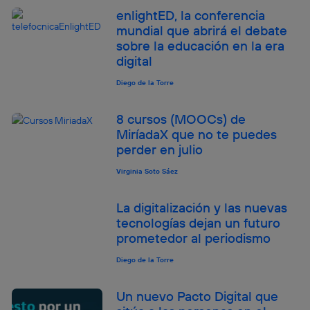
Este identificador se asigna a la conexión de internet, por
enlightED, la conferencia
lo que cualquier persona que conecte su dispositivo y
mundial que abrirá el debate
consienta el uso de la tecnología recibirá el mismo
sobre la educación en la era
identificador. Típicamente:
digital
Si utilizas una
conexión de banda ancha
(p. ej., Wi-Fi),
el marketing o análisis se realizará en función de las
Diego de la Torre
actividades de navegación de los miembros del hogar
que hayan dado su consentimiento.
8 cursos (MOOCs) de
Si utilizas
datos móviles
, el marketing será más
MiríadaX que no te puedes
personalizado, ya que se basará únicamente en la
perder en julio
navegación del usuario del móvil.
Puedes gestionar los consentimientos Utiq seleccionando
Virginia Soto Sáez
“Administrar Utiq” en la parte inferior de esta página web o
visitando el
portal de privacidad de Utiq
La digitalización y las nuevas
(“consenthub”)
. Para más información, consulta
tecnologías dejan un futuro
la
política de privacidad de Utiq
.
prometedor al periodismo
Diego de la Torre
Un nuevo Pacto Digital que