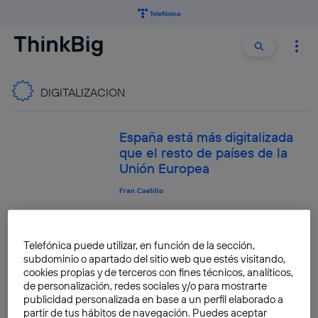
Buscar:
Buscar
DIGITALIZACION
España está más digitalizada
que el resto de países de la
Unión Europea
Fran Castillo
Cómo predecir tendencias
socioeconómicas con trazas
Telefónica puede utilizar, en función de la sección,
digitales
subdominio o apartado del sitio web que estés visitando,
cookies propias y de terceros con fines técnicos, analíticos,
Enrique Frías-Martínez
de personalización, redes sociales y/o para mostrarte
publicidad personalizada en base a un perfil elaborado a
partir de tus hábitos de navegación. Puedes aceptar