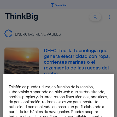
Buscar:
Buscar
ENERGÍAS RENOVABLES
DEEC-Tec: la tecnología que
genera electricidad con ropa,
corrientes marinas o el
rozamiento de las ruedas del
coche
José María López
Telefónica puede utilizar, en función de la sección,
subdominio o apartado del sitio web que estés visitando,
Energía geotérmica: los
cookies propias y de terceros con fines técnicos, analíticos,
misterios de una energía
de personalización, redes sociales y/o para mostrarte
100% limpia
publicidad personalizada en base a un perfil elaborado a
partir de tus hábitos de navegación. Puedes aceptar
José María López
todas, rechazarlas o configurar su uso individualmente