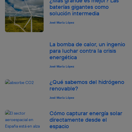
¿Más grande es mejor? Las
Este identificador se asigna a la conexión de internet, por
baterías gigantes como
lo que cualquier persona que conecte su dispositivo y
consienta el uso de la tecnología recibirá el mismo
solución intermedia
identificador. Típicamente:
José María López
Si utilizas una
conexión de banda ancha
(p. ej., Wi-Fi),
el marketing o análisis se realizará en función de las
actividades de navegación de los miembros del hogar
que hayan dado su consentimiento.
La bomba de calor, un ingenio
para luchar contra la crisis
Si utilizas
datos móviles
, el marketing será más
personalizado, ya que se basará únicamente en la
energética
navegación del usuario del móvil.
José María López
Puedes gestionar los consentimientos Utiq seleccionando
“Administrar Utiq” en la parte inferior de esta página web o
visitando el
portal de privacidad de Utiq
¿Qué sabemos del hidrógeno
(“consenthub”)
. Para más información, consulta
renovable?
la
política de privacidad de Utiq
.
José María López
Cómo capturar energía solar
directamente desde el
espacio