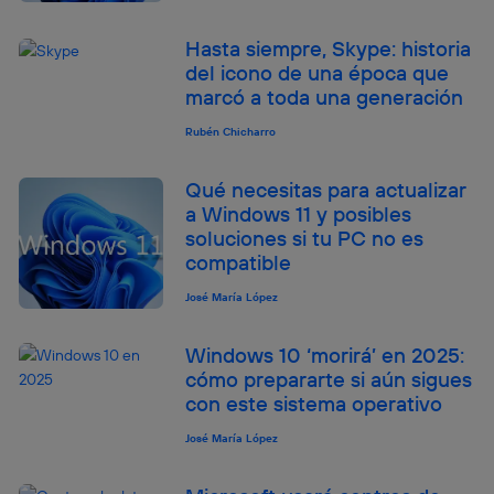
Este identificador se asigna a la conexión de internet, por
lo que cualquier persona que conecte su dispositivo y
Hasta siempre, Skype: historia
consienta el uso de la tecnología recibirá el mismo
del icono de una época que
identificador. Típicamente:
marcó a toda una generación
Si utilizas una
conexión de banda ancha
(p. ej., Wi-Fi),
el marketing o análisis se realizará en función de las
Rubén Chicharro
actividades de navegación de los miembros del hogar
que hayan dado su consentimiento.
Qué necesitas para actualizar
Si utilizas
datos móviles
, el marketing será más
a Windows 11 y posibles
personalizado, ya que se basará únicamente en la
soluciones si tu PC no es
navegación del usuario del móvil.
compatible
Puedes gestionar los consentimientos Utiq seleccionando
“Administrar Utiq” en la parte inferior de esta página web o
José María López
visitando el
portal de privacidad de Utiq
(“consenthub”)
. Para más información, consulta
Windows 10 ‘morirá’ en 2025:
la
política de privacidad de Utiq
.
cómo prepararte si aún sigues
con este sistema operativo
José María López