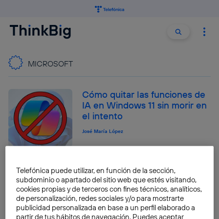
Buscar:
Buscar
MICROSOFT
Cómo quitar las funciones de
IA en Windows 11 sin morir en
el intento
José María López
Microsoft lanza Mu: una IA tan
Telefónica puede utilizar, en función de la sección,
potente y ligera, que
subdominio o apartado del sitio web que estés visitando,
cualquier PC puede ejecutarla
cookies propias y de terceros con fines técnicos, analíticos,
localmente
de personalización, redes sociales y/o para mostrarte
publicidad personalizada en base a un perfil elaborado a
José María López
partir de tus hábitos de navegación. Puedes aceptar