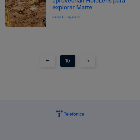
aprovechan HoloLens para
explorar Marte
Pablo G. Bejerano
←
→
10