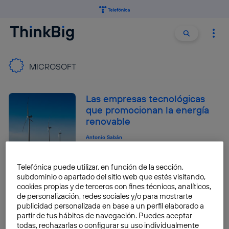
Buscar:
Buscar
MICROSOFT
Las empresas tecnológicas
que promocionan la energía
renovable
Antonio Sabán
Telefónica puede utilizar, en función de la sección,
Las bajas ventas de Lumia y el
subdominio o apartado del sitio web que estés visitando,
crecimiento de Surface
cookies propias y de terceros con fines técnicos, analíticos,
de personalización, redes sociales y/o para mostrarte
marcan los resultados de
publicidad personalizada en base a un perfil elaborado a
Microsoft
partir de tus hábitos de navegación. Puedes aceptar
todas, rechazarlas o configurar su uso individualmente
Antonio Sabán