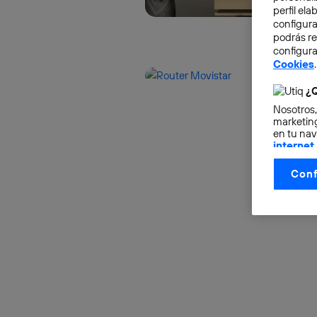
perfil el
configura
podrás r
configura
Cookies
.
¿Q
Nosotros,
marketing
en tu nav
internet
otorgas 
Conf
La tecnol
control.
La tecnol
utilizand
vinculada
Este iden
conecte s
Típicame
Si util
realiz