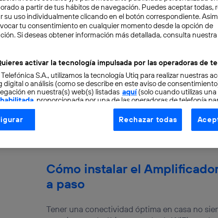
aborado a partir de tus hábitos de navegación. Puedes aceptar todas, 
r su uso individualmente clicando en el botón correspondiente. Asi
evocar tu consentimiento en cualquier momento desde la opción de
ción. Si deseas obtener información más detallada, consulta nuestra
La historia del router: desde
uieres activar la tecnología impulsada por las operadoras de te
40 años
 Telefónica S.A., utilizamos la tecnología Utiq para realizar nuestras a
 digital o análisis (como se describe en este aviso de consentimient
egación en nuestra(s) web(s) listadas
aquí
(solo cuando utilizas una
Desde la creación de Internet en 1983, nuestr
 habilitada
, proporcionada por una de las operadoras de telefonía par
una velocidad de vértigo. Sin apenas darnos c
tu consentimiento en cada página web).
igurar
Rechazar todas
Acept
Alejandro Nido Jiménez
ogía Utiq está diseñada con la privacidad como prioridad ofreciéndot
ogía utiliza un identificador cifrado creado por tu
operadora de tele
o tu dirección IP y otra información de la cuenta de cliente de telec
 a la conexión que utilizas (p. ej., número de teléfono móvil).
Cómo instalar el Amplificado
tificador se asigna a la conexión de internet, por lo que cualquier pe
a paso
u dispositivo y consienta el uso de la tecnología recibirá el mismo iden
nte:
izas una
conexión de banda ancha
(p. ej., Wi-Fi), el marketing o análi
Tener una conectividad óptima en casa no siemp
ará en función de las actividades de navegación de los miembros del