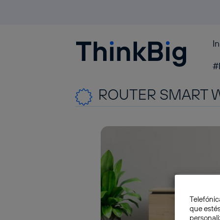
I
Blogthinkbig.com
#
ROUTER SMART W
Telefónic
que estés
personali