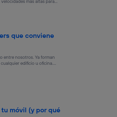
 velocidades más altas para...
sará
n la parte
onsenthub”)
.
uters que conviene
po entre nosotros. Ya forman
alquier edificio u oficina....
 tu móvil (y por qué