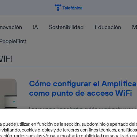
nnovación
IA
Sostenibilidad
Educación
M
PeopleFirst
IFI
Cómo configurar el Amplifica
como punto de acceso WiFi
Las nuevas tecnologías están creciendo a un r
momentos, nos encontramos en plena transició
conectividad, que...
a puede utilizar, en función de la sección, subdominio o apartado del 
 visitando, cookies propias y de terceros con fines técnicos, analíticos
Alejandro Nido Jiménez
zación, redes sociales y/o para mostrarte publicidad personalizada e