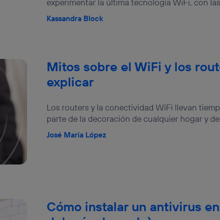
experimentar la última tecnología WiFi, con las
dado su consentimiento.
Kassandra Block
izas
datos móviles
, el marketing será más personalizado, ya que se ba
ente en la navegación del usuario del móvil.
stionar los consentimientos Utiq seleccionando “Administrar Utiq” e
de esta página web o visitando el
portal de privacidad de Utiq (“c
información, consulta la
política de privacidad de Utiq
.
Mitos sobre el WiFi y los ro
explicar
Los routers y la conectividad WiFi llevan tiem
parte de la decoración de cualquier hogar y de cu
José María López
Cómo instalar un antivirus en