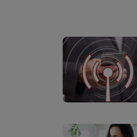
hayan 
Si util
únicam
Puedes ge
inferior 
Para más 