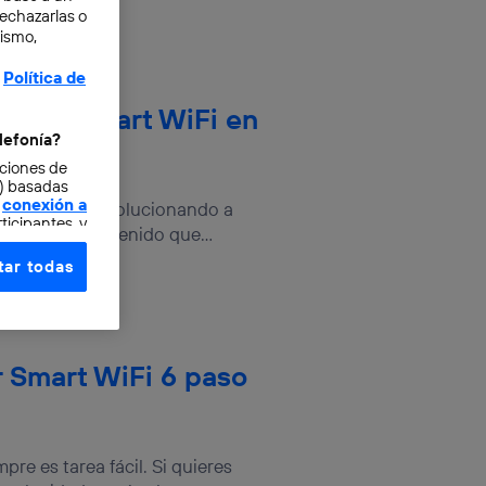
rechazarlas o
mismo,
Política de
 IMP a Smart WiFi en
lefonía?
cciones de
o) basadas
conexión a
a vida ha ido evolucionando a
ticipantes, y
uenta, hemos tenido que...
ar todas
e elección y
fonía
,
omunicaciones
r Smart WiFi 6 paso
rsona que
tificador.
sis se
re es tarea fácil. Si quieres
 hogar que