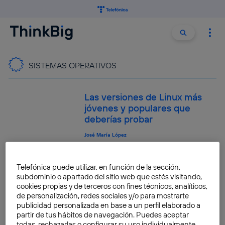
Buscar:
Buscar
SISTEMAS OPERATIVOS
Las versiones de Linux más
jóvenes y populares que
deberías probar
José María López
Qué sabemos de Fuchsia, el
Telefónica puede utilizar, en función de la sección,
sistema operativo de Google
subdominio o apartado del sitio web que estés visitando,
para el futuro
cookies propias y de terceros con fines técnicos, analíticos,
de personalización, redes sociales y/o para mostrarte
José María López
publicidad personalizada en base a un perfil elaborado a
partir de tus hábitos de navegación. Puedes aceptar
todas, rechazarlas o configurar su uso individualmente