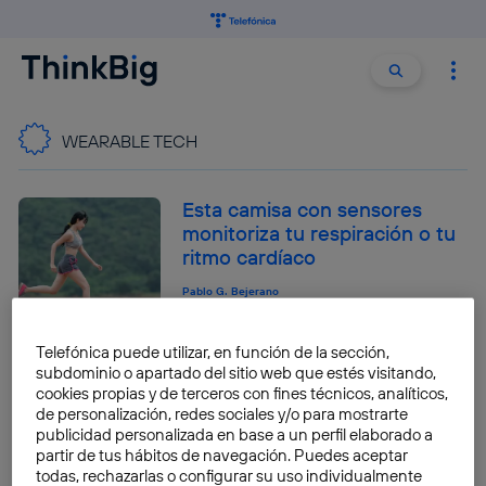
Buscar:
Buscar
WEARABLE TECH
Esta camisa con sensores
monitoriza tu respiración o tu
ritmo cardíaco
Pablo G. Bejerano
Telefónica puede utilizar, en función de la sección,
De la tecnología wearable a la
subdominio o apartado del sitio web que estés visitando,
inyectable
cookies propias y de terceros con fines técnicos, analíticos,
de personalización, redes sociales y/o para mostrarte
Angela Bernardo
publicidad personalizada en base a un perfil elaborado a
partir de tus hábitos de navegación. Puedes aceptar
todas, rechazarlas o configurar su uso individualmente