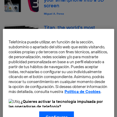
screen
Miguel A. Perez
Titan, the world’s most
powerful supercomputer
Telefónica puede utilizar, en función de la sección,
Pablo G. Bejerano
subdominio o apartado del sitio web que estés visitando,
cookies propias y de terceros con fines técnicos, analíticos,
de personalización, redes sociales y/o para mostrarte
publicidad personalizada en base a un perfil elaborado a
Submarine cables: major
partir de tus hábitos de navegación. Puedes aceptar
information highways
todas, rechazarlas o configurar su uso individualmente
clicando en el botón correspondiente. Asimismo, podrás
JJ Velasco
revocar tu consentimiento en cualquier momento desde
la opción de configuración. Si deseas obtener información
Try Firefox OS on your
más detallada, consulta nuestra
Política de Cookies
.
browser
¿Quieres activar la tecnología impulsada por
Pablo G. Bejerano
las operadoras de telefonía?
Nosotros, Telefónica S.A., utilizamos la tecnología Utiq para