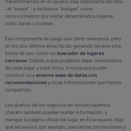
Puedes gestionar los consentimientos Utiq seleccionando
transformarnos en el usuario más importante del sitio
“Administrar Utiq” en la parte inferior de esta página web o
–el “mayor”- y recibimos “badges” como
visitando el
portal de privacidad de Utiq
reconocimiento por visitar determinados lugares,
(“consenthub”)
. Para más información, consulta
la
política de privacidad de Utiq
.
como bares u hoteles.
Ese componente de juego aún tiene relevancia, pero
en los dos últimos años ha ido ganando terreno otra
forma de uso: como un
buscador de lugares
cercanos
. Debido a que podemos dejar comentarios
de cada lugar y subir fotos, Foursquare puede
construir una
enorme base de datos con
recomendaciones
y otras informaciones que hemos
compartido.
Los dueños de los negocios en donde hacemos
checkin también pueden sumar información, y
manejar la página oficial del lugar en Foursquare. Algo
que les servirá, por ejemplo, para armar promociones y