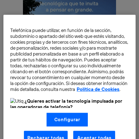
Telefónica puede utilizar, en función de la sección,
subdominio o apartado del sitio web que estés visitando,
cookies propias y de terceros con fines técnicos, analíticos,
de personalización, redes sociales y/o para mostrarte
publicidad personalizada en base a un perfil elaborado a
partir de tus hábitos de navegación. Puedes aceptar
todas, rechazarlas o configurar su uso individualmente
clicando en el botón correspondiente. Asimismo, podrás
En este punto hemos visto muchos cambios en los
revocar tu consentimiento en cualquier momento desde
la opción de configuración. Si deseas obtener información
últimos años, gracias al crecimiento de las plataformas
más detallada, consulta nuestra
Política de Cookies
.
de publicación y redes sociales en Internet, en
particular de las basadas en la geolocalización.
¿Quieres activar la tecnología impulsada por
las operadoras de telefonía?
Nosotros, Telefónica S.A., utilizamos la tecnología Utiq para
Y es que buena parte del
futuro de los buscadores
Configurar
realizar nuestras acciones de marketing digital o análisis
viene por el lado de la integración entre resultados y
(como se describe en este aviso de consentimiento)
basadas en tu navegación en nuestra(s) web(s)
nuestra posición en el mundo
. O sea, hacer una
listadas
aquí
(solo cuando utilizas una
conexión a
Rechazar todas
Aceptar todas