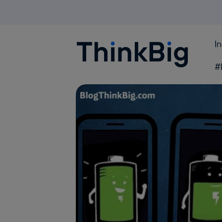
I
Blogthinkbig.com
#