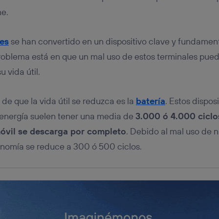
tificador se asigna a la conexión de internet, por lo que cualquier pe
u dispositivo y consienta el uso de la tecnología recibirá el mismo iden
ne.
nte:
izas una
conexión de banda ancha
(p. ej., Wi-Fi), el marketing o análi
les
se han convertido en un dispositivo clave y fundament
ará en función de las actividades de navegación de los miembros del
dado su consentimiento.
problema está en que un mal uso de estos terminales pued
izas
datos móviles
, el marketing será más personalizado, ya que se ba
 vida útil.
ente en la navegación del usuario del móvil.
stionar los consentimientos Utiq seleccionando “Administrar Utiq” e
de esta página web o visitando el
portal de privacidad de Utiq (“c
 de que la vida útil se reduzca es la
batería
. Estos dispos
información, consulta la
política de privacidad de Utiq
.
nergía suelen tener una media de
3.000 ó 4.000 ciclo
móvil se descarga por completo
. Debido al mal uso de 
onomía se reduce a 300 ó 500 ciclos.