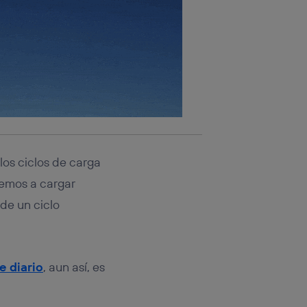
os ciclos de carga
vemos a cargar
de un ciclo
e diario
, aun así, es