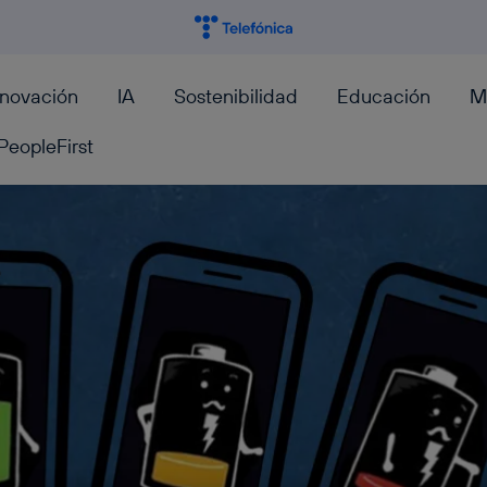
nnovación
IA
Sostenibilidad
Educación
M
PeopleFirst