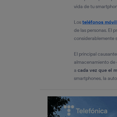
Este iden
conecte s
vida de tu smartpho
Típicame
Si util
Los
teléfonos móvi
realiz
hayan 
de las personas. El 
Si util
considerablemente su
únicam
Puedes ge
inferior 
El principal causante
Para más 
almacenamiento de e
a
cada vez que el 
smartphones, la aut