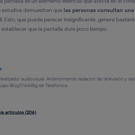
a pantalla es un elemento esencial que afecta en el con
s estudios demuestran que
las personas consultan una
l
. Esto, que puede parecer insignificante, genera bastan
 establecer que la pantalla dure poco tiempo.
o
 realizador audiovisual. Anteriormente redactor de televisión y r
uipo BlogThinkBig de Telefónica.
s artículos (206)