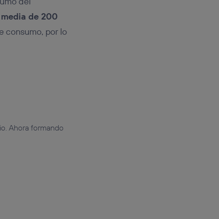
sumo del
 media de 200
te consumo, por lo
adio. Ahora formando