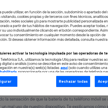
a puede utilizar, en función de la sección, subdominio o apartado del 
 visitando, cookies propias y de terceros con fines técnicos, analíticos
zación, redes sociales y/o para mostrarte publicidad personalizada e
aborado a partir de tus hábitos de navegación. Puedes aceptar todas, 
r su uso individualmente clicando en el botón correspondiente. Asi
evocar tu consentimiento en cualquier momento desde la opción de
OSITIVOS
3 min
ción. Si deseas obtener información más detallada, consulta nuestra
 para aumentar la vida út
uieres activar la tecnología impulsada por las operadoras de te
 Telefónica S.A., utilizamos la tecnología Utiq para realizar nuestras a
one
 digital o análisis (como se describe en este aviso de consentimient
egación en nuestra(s) web(s) listadas
aquí
(solo cuando utilizas una
 habilitada
, proporcionada por una de las operadoras de telefonía par
tu consentimiento en cada página web).
igurar
Rechazar todas
Acept
ogía Utiq está diseñada con la privacidad como prioridad ofreciéndot
Gonzalo Chavarri
ogía utiliza un identificador cifrado creado por tu
operadora de tele
o tu dirección IP y otra información de la cuenta de cliente de telec
do la sensación de que la batería de tu teléfono móvil s
 a la conexión que utilizas (p. ej., número de teléfono móvil).
 un mal uso de nuestro dispositivo. Te explicamos cómo 