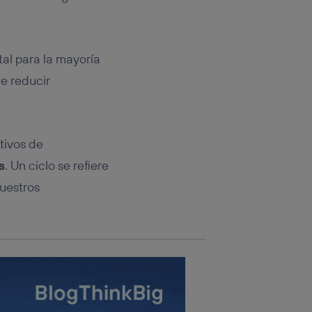
rsona que
tificador.
sis se
al para la mayoría
 hogar que
e reducir
sará
n la parte
onsenthub”)
.
itivos de
s
. Un ciclo se refiere
nuestros