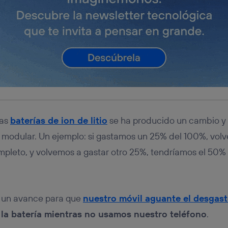
las
baterías de ion de litio
se ha producido un cambio y l
 modular. Un ejemplo: si gastamos un 25% del 100%, vol
mpleto, y volvemos a gastar otro 25%, tendríamos el 50% 
 un avance para que
nuestro móvil aguante el desgast
 la batería mientras no usamos nuestro teléfono
.