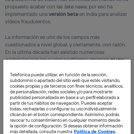
propuesto acabar con las
fake news
, por eso ha
implementado una
versión beta
en India para analizar
vídeos fraudulentos.
La información es uno de los campos más
cuestionados a nivel global, y ciertamente, con razón.
En la última década han existido numerosas
evidencias con las cuales podríamos observar
el uso
corrupto que se hace de ella
.
Telefónica puede utilizar, en función de la sección,
subdominio o apartado del sitio web que estés visitando,
cookies propias y de terceros con fines técnicos, analíticos,
de personalización, redes sociales y/o para mostrarte
publicidad personalizada en base a un perfil elaborado a
partir de tus hábitos de navegación. Puedes aceptar
todas, rechazarlas o configurar su uso individualmente
clicando en el botón correspondiente. Asimismo, podrás
revocar tu consentimiento en cualquier momento desde
la opción de configuración. Si deseas obtener información
más detallada, consulta nuestra
Política de Cookies
.