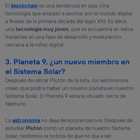
Si utilizas una
conexión de banda ancha
(p. ej., Wi-Fi),
El
blockchain
es una tendencia en alza. Una
el marketing o análisis se realizará en función de las
tecnología que empezó a asomar por el mundo digital
actividades de navegación de los miembros del hogar
que hayan dado su consentimiento.
a finales de la primera década del siglo XXI. Es decir,
Si utilizas
datos móviles
, el marketing será más
una
tecnología muy joven
, que se encuentra en estos
personalizado, ya que se basará únicamente en la
instantes en una fase de desarrollo y maduración
navegación del usuario del móvil.
cercana a la niñez digital.
Puedes gestionar los consentimientos Utiq seleccionando
“Administrar Utiq” en la parte inferior de esta página web o
visitando el
portal de privacidad de Utiq
3. Planeta 9, ¿un nuevo miembro en
(“consenthub”)
. Para más información, consulta
el Sistema Solar?
la
política de privacidad de Utiq
.
Después de retirar Plutón de la lista, los astrónomos
creen que podría haber un noveno planeta en nuestro
Sistema Solar. El Planeta 9 estaría situado cerca de
Neptuno.
La
astronomía
no deja de sorprendernos. Después de
estudiar
Plutón
como un planeta de nuestro Sistema
Solar, recibimos la noticia de que no iba a ser