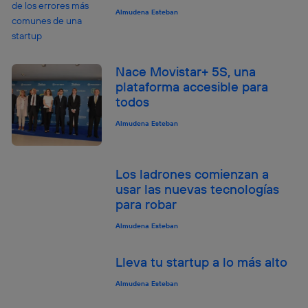
actividades de navegación de los miembros del hogar
Almudena Esteban
que hayan dado su consentimiento.
Si utilizas
datos móviles
, el marketing será más
personalizado, ya que se basará únicamente en la
navegación del usuario del móvil.
Nace Movistar+ 5S, una
Puedes gestionar los consentimientos Utiq seleccionando
plataforma accesible para
“Administrar Utiq” en la parte inferior de esta página web o
todos
visitando el
portal de privacidad de Utiq
(“consenthub”)
. Para más información, consulta
Almudena Esteban
la
política de privacidad de Utiq
.
Los ladrones comienzan a
usar las nuevas tecnologías
para robar
Almudena Esteban
Lleva tu startup a lo más alto
Almudena Esteban