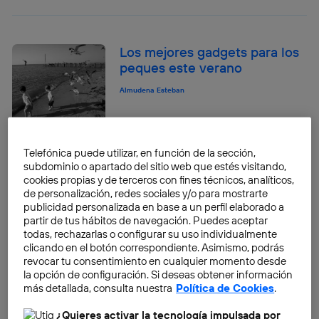
Los mejores gadgets para los
peques este verano
Almudena Esteban
Telefónica puede utilizar, en función de la sección,
Las mejores apps para el
subdominio o apartado del sitio web que estés visitando,
reciclaje en el hogar
cookies propias y de terceros con fines técnicos, analíticos,
de personalización, redes sociales y/o para mostrarte
Almudena Esteban
publicidad personalizada en base a un perfil elaborado a
partir de tus hábitos de navegación. Puedes aceptar
Finlandia se une a la
todas, rechazarlas o configurar su uso individualmente
clicando en el botón correspondiente. Asimismo, podrás
estrategia de expansión de las
revocar tu consentimiento en cualquier momento desde
startups españolas
la opción de configuración. Si deseas obtener información
más detallada, consulta nuestra
Política de Cookies
.
Almudena Esteban
¿Quieres activar la tecnología impulsada por