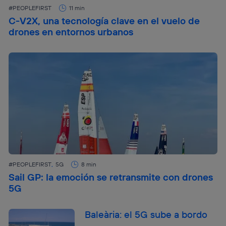
#PEOPLEFIRST
11 min
C-V2X, una tecnología clave en el vuelo de
drones en entornos urbanos
#PEOPLEFIRST
5G
8 min
Sail GP: la emoción se retransmite con drones
5G
Baleària: el 5G sube a bordo