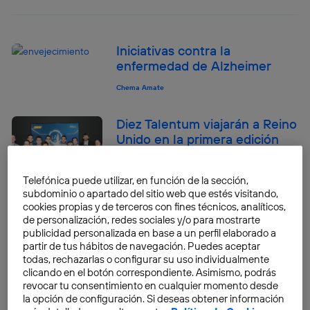
Iniciativas contra la
enfermedad de Alzheimer
Chema Amate
Diez Talentum viajarán a Reino
Unido en la primera edición
internacional de los Labs
Chema Amate
Telefónica puede utilizar, en función de la sección,
subdominio o apartado del sitio web que estés visitando,
cookies propias y de terceros con fines técnicos, analíticos,
de personalización, redes sociales y/o para mostrarte
El Instituto Cervantes se pone
publicidad personalizada en base a un perfil elaborado a
al día con el SIELE, su nuevo
partir de tus hábitos de navegación. Puedes aceptar
certificado electrónico de
todas, rechazarlas o configurar su uso individualmente
español
clicando en el botón correspondiente. Asimismo, podrás
revocar tu consentimiento en cualquier momento desde
Chema Amate
la opción de configuración. Si deseas obtener información