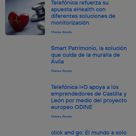
Telefónica refuerza su
Si utilizas una
conexión de banda ancha
(p. ej., Wi-Fi),
apuesta eHealth con
el marketing o análisis se realizará en función de las
diferentes soluciones de
actividades de navegación de los miembros del hogar
monitorización
que hayan dado su consentimiento.
Si utilizas
datos móviles
, el marketing será más
Chema Amate
personalizado, ya que se basará únicamente en la
navegación del usuario del móvil.
Smart Patrimonio, la solución
Puedes gestionar los consentimientos Utiq seleccionando
que cuida de la muralla de
“Administrar Utiq” en la parte inferior de esta página web o
Ávila
visitando el
portal de privacidad de Utiq
(“consenthub”)
. Para más información, consulta
Chema Amate
la
política de privacidad de Utiq
.
Telefónica I+D apoya a los
emprendedores de Castilla y
León por medio del proyecto
europeo ODINE
Chema Amate
click and go: El mundo a solo