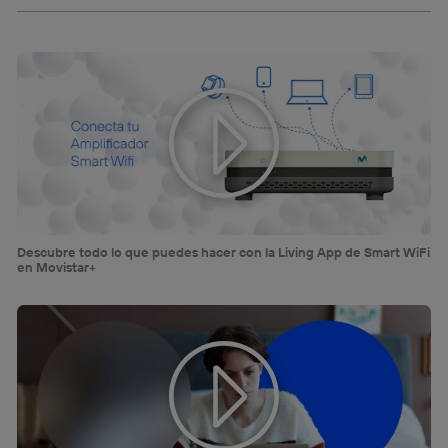
Puedes gestionar los consentimientos Utiq seleccionando
“Administrar Utiq” en la parte inferior de esta página web o
visitando el
portal de privacidad de Utiq
(“consenthub”)
. Para más información, consulta
la
política de privacidad de Utiq
.
Descubre todo lo que puedes hacer con la Living App de Smart WiFi
en Movistar+