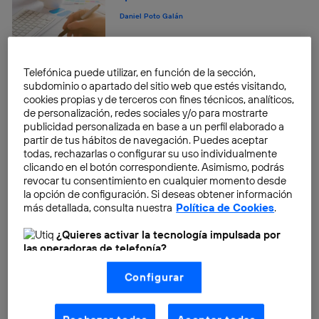
Daniel Poto Galán
Telefónica puede utilizar, en función de la sección,
11 claves para proteger tu
subdominio o apartado del sitio web que estés visitando,
privacidad en el iPhone
cookies propias y de terceros con fines técnicos, analíticos,
de personalización, redes sociales y/o para mostrarte
Daniel Poto Galán
publicidad personalizada en base a un perfil elaborado a
partir de tus hábitos de navegación. Puedes aceptar
todas, rechazarlas o configurar su uso individualmente
clicando en el botón correspondiente. Asimismo, podrás
revocar tu consentimiento en cualquier momento desde
Conviértete en superhéroe: 7
la opción de configuración. Si deseas obtener información
cosas que NO haces y con las
más detallada, consulta nuestra
Política de Cookies
.
que podrías salvar el planeta
¿Quieres activar la tecnología impulsada por
Daniel Poto Galán
las operadoras de telefonía?
Nosotros, Telefónica S.A., utilizamos la tecnología Utiq para
Configurar
realizar nuestras acciones de marketing digital o análisis
(como se describe en este aviso de consentimiento)
SAM, el robot que, a pesar de
basadas en tu navegación en nuestra(s) web(s)
colocar 3.000 ladrillos al día,
listadas
aquí
(solo cuando utilizas una
conexión a