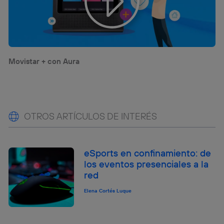
Movistar + con Aura
OTROS ARTÍCULOS DE INTERÉS
eSports en confinamiento: de
los eventos presenciales a la
red
Elena Cortés Luque