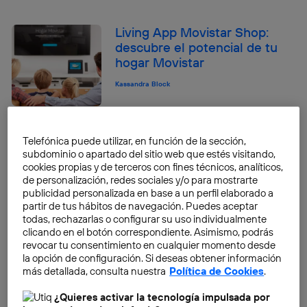
Living App Movistar Shop:
descubre el potencial de tu
hogar Movistar
Kassandra Block
4 cosas que hacer con Aura
Telefónica puede utilizar, en función de la sección,
antes de salir de casa
subdominio o apartado del sitio web que estés visitando,
cookies propias y de terceros con fines técnicos, analíticos,
Kassandra Block
de personalización, redes sociales y/o para mostrarte
publicidad personalizada en base a un perfil elaborado a
5 libros sobre Inteligencia
partir de tus hábitos de navegación. Puedes aceptar
todas, rechazarlas o configurar su uso individualmente
Artificial que no te puedes
clicando en el botón correspondiente. Asimismo, podrás
perder este verano
revocar tu consentimiento en cualquier momento desde
la opción de configuración. Si deseas obtener información
Kassandra Block
más detallada, consulta nuestra
Política de Cookies
.
¿Quieres activar la tecnología impulsada por