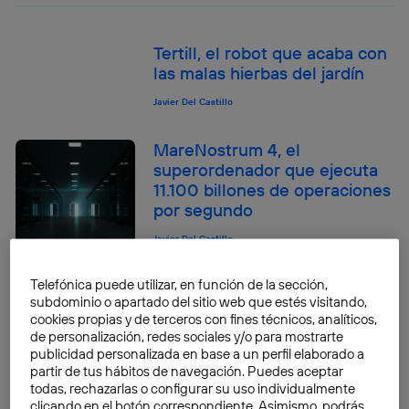
Tertill, el robot que acaba con
las malas hierbas del jardín
Javier Del Castillo
MareNostrum 4, el
superordenador que ejecuta
11.100 billones de operaciones
por segundo
Javier Del Castillo
Cómo moverse por las
Telefónica puede utilizar, en función de la sección,
subdominio o apartado del sitio web que estés visitando,
ciudades sin contaminar
cookies propias y de terceros con fines técnicos, analíticos,
de personalización, redes sociales y/o para mostrarte
Javier Del Castillo
publicidad personalizada en base a un perfil elaborado a
partir de tus hábitos de navegación. Puedes aceptar
todas, rechazarlas o configurar su uso individualmente
clicando en el botón correspondiente. Asimismo, podrás