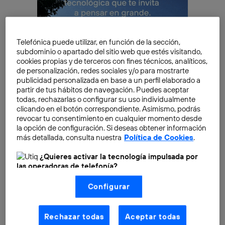
Telefónica puede utilizar, en función de la sección,
subdominio o apartado del sitio web que estés visitando,
cookies propias y de terceros con fines técnicos, analíticos,
de personalización, redes sociales y/o para mostrarte
publicidad personalizada en base a un perfil elaborado a
partir de tus hábitos de navegación. Puedes aceptar
todas, rechazarlas o configurar su uso individualmente
clicando en el botón correspondiente. Asimismo, podrás
revocar tu consentimiento en cualquier momento desde
¿Qué son los
datos móviles
y cómo
la opción de configuración. Si deseas obtener información
funcionan?
más detallada, consulta nuestra
Política de Cookies
.
Puede que hayas escuchado que los datos son muy
¿Quieres activar la tecnología impulsada por
importantes para conectarse a internet, pero
las operadoras de telefonía?
¿exactamente qué son los datos móviles?
Nosotros, Telefónica S.A., utilizamos la tecnología Utiq para
Configurar
realizar nuestras acciones de marketing digital o análisis
(como se describe en este aviso de consentimiento)
Es una tecnología que permite que los dispositivos
basadas en tu navegación en nuestra(s) web(s)
listadas
aquí
(solo cuando utilizas una
conexión a
Rechazar todas
Aceptar todas
móviles puedan conectarse a internet y obtener
internet habilitada
, proporcionada por una de las