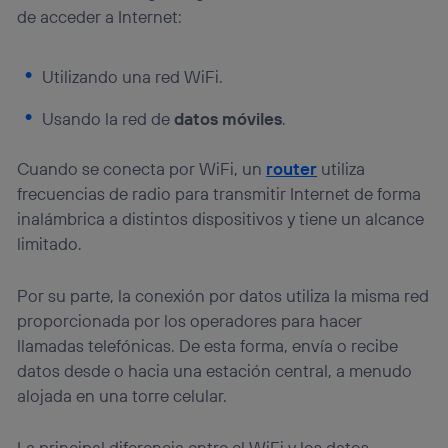
“Administrar Utiq” en la parte inferior de esta página web o
de acceder a Internet:
visitando el
portal de privacidad de Utiq
(“consenthub”)
. Para más información, consulta
la
política de privacidad de Utiq
.
Utilizando una red WiFi.
Usando la red de
datos móviles
.
Cuando se conecta por WiFi, un
router
utiliza
frecuencias de radio para transmitir Internet de forma
inalámbrica a distintos dispositivos y tiene un alcance
limitado.
Por su parte, la conexión por datos utiliza la misma red
proporcionada por los operadores para hacer
llamadas telefónicas. De esta forma, envía o recibe
datos desde o hacia una estación central, a menudo
alojada en una torre celular.
La principal diferencia entre el WiFi y los datos