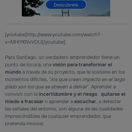
información de la cuenta de cliente de
telecomunicaciones vinculada a la conexión que utilizas
(p. ej., número de teléfono móvil).
Este identificador se asigna a la conexión de internet, por
lo que cualquier persona que conecte su dispositivo y
[youtube]http://www.youtube.com/watch?
consienta el uso de la tecnología recibirá el mismo
identificador. Típicamente:
v=MHiYKNvVDLI[/youtube]
Si utilizas una
conexión de banda ancha
(p. ej., Wi-Fi),
el marketing o análisis se realizará en función de las
Para Santiago, un verdadero emprendedor tiene un
actividades de navegación de los miembros del hogar
punto de locura, una
visión para transformar el
que hayan dado su consentimiento.
mundo
a través de su proyecto, que le sostiene en los
Si utilizas
datos móviles
, el marketing será más
momentos difíciles, “
los que crean impacto en el largo
personalizado, ya que se basará únicamente en la
navegación del usuario del móvil.
plazo son los que se atreven a delirar
”. Aprender a
Puedes gestionar los consentimientos Utiq seleccionando
convivir con la
incertidumbre y el riesgo
,
quitarse el
“Administrar Utiq” en la parte inferior de esta página web o
miedo a fracasar
o aprender a
escuchar
, a detectar
visitando el
portal de privacidad de Utiq
las señales del entorno, son alguna de las cualidades
(“consenthub”)
. Para más información, consulta
la
política de privacidad de Utiq
.
imprescindibles de cualquier emprendedor, que
pretenda innovar.