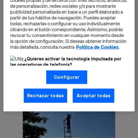
cookies propias y de terceros con fines técnicos, analíticos,
Boo-Box
, otro líder tecnológico en publicidad online,
de personalización, redes sociales y/o para mostrarte
que alcanza 80 millones de internautas. El resultado
publicidad personalizada en base a un perfil elaborado a
partir de tus hábitos de navegación. Puedes aceptar
es “
Grupo 42, Tecnología Latinoamericana
”, una
todas, rechazarlas o configurar su uso individualmente
potencia tecnológica regional que aspira a posicionar
clicando en el botón correspondiente. Asimismo, podrás
la
tecnología “made in Latam”,
en el mapa digital
revocar tu consentimiento en cualquier momento desde
la opción de configuración. Si deseas obtener información
mundial.
más detallada, consulta nuestra
Política de Cookies
.
¿Quieres activar la tecnología impulsada por
las operadoras de telefonía?
Nosotros, Telefónica S.A., utilizamos la tecnología Utiq para
Configurar
realizar nuestras acciones de marketing digital o análisis
(como se describe en este aviso de consentimiento)
basadas en tu navegación en nuestra(s) web(s)
listadas
aquí
(solo cuando utilizas una
conexión a
Rechazar todas
Aceptar todas
internet habilitada
, proporcionada por una de las
operadoras de telefonía participantes, y otorgas tu
consentimiento en cada página web).
La tecnología Utiq está diseñada con la privacidad como
prioridad ofreciéndote elección y control.
La tecnología utiliza un identificador cifrado creado por tu
operadora de telefonía
, utilizando tu dirección IP y otra