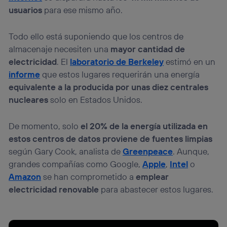
información de la cuenta de cliente de
usuarios
para ese mismo año.
telecomunicaciones vinculada a la conexión que utilizas
(p. ej., número de teléfono móvil).
Este identificador se asigna a la conexión de internet, por
Todo ello está suponiendo que los centros de
lo que cualquier persona que conecte su dispositivo y
almacenaje necesiten una
mayor cantidad de
consienta el uso de la tecnología recibirá el mismo
electricidad
. El
laboratorio de Berkeley
estimó en un
identificador. Típicamente:
informe
que estos lugares requerirán una energía
Si utilizas una
conexión de banda ancha
(p. ej., Wi-Fi),
el marketing o análisis se realizará en función de las
equivalente a la producida por unas diez centrales
actividades de navegación de los miembros del hogar
nucleares
solo en Estados Unidos.
que hayan dado su consentimiento.
Si utilizas
datos móviles
, el marketing será más
De momento, solo
el 20% de la energía utilizada en
personalizado, ya que se basará únicamente en la
navegación del usuario del móvil.
estos centros de datos proviene de fuentes limpias
según Gary Cook, analista de
Greenpeace
. Aunque,
Puedes gestionar los consentimientos Utiq seleccionando
“Administrar Utiq” en la parte inferior de esta página web o
grandes compañías como Google,
Apple
,
Intel
o
visitando el
portal de privacidad de Utiq
Amazon
se han comprometido a
emplear
(“consenthub”)
. Para más información, consulta
electricidad renovable
para abastecer estos lugares.
la
política de privacidad de Utiq
.