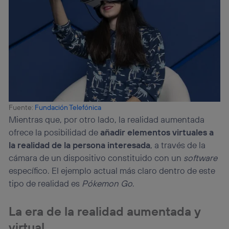
telecomunicaciones vinculada a la conexión que utilizas
(p. ej., número de teléfono móvil).
Este identificador se asigna a la conexión de internet, por
lo que cualquier persona que conecte su dispositivo y
consienta el uso de la tecnología recibirá el mismo
identificador. Típicamente:
Si utilizas una
conexión de banda ancha
(p. ej., Wi-Fi),
el marketing o análisis se realizará en función de las
actividades de navegación de los miembros del hogar
que hayan dado su consentimiento.
Fuente:
Fundación Telefónica
Si utilizas
datos móviles
, el marketing será más
Mientras que, por otro lado, la realidad aumentada
personalizado, ya que se basará únicamente en la
ofrece la posibilidad de
añadir elementos virtuales a
navegación del usuario del móvil.
la realidad de la persona interesada
, a través de la
Puedes gestionar los consentimientos Utiq seleccionando
“Administrar Utiq” en la parte inferior de esta página web o
cámara de un dispositivo constituido con un
software
visitando el
portal de privacidad de Utiq
específico. El ejemplo actual más claro dentro de este
(“consenthub”)
. Para más información, consulta
tipo de realidad es
Pókemon Go
.
la
política de privacidad de Utiq
.
La era de la realidad aumentada y
virtual