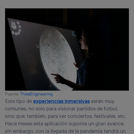
Fuente:
ThisisEngineering
Este tipo de
experiencias inmersivas
serán muy
comunes, no solo para visionar partidos de fútbol,
sino que, también, para ver conciertos, festivales, etc.
Hace meses esta aplicación suponía un gran avance,
sin embargo, con la llegada de la pandemia tendrá un