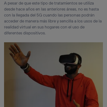
A pesar de que este tipo de tratamientos se utiliza
desde hace años en las anteriores áreas, no es hasta
con la llegada del 5G cuando las personas podrán
acceder de manera más libre y sencilla a los usos de la
realidad virtual en sus hogares con el uso de
diferentes dispositivos.