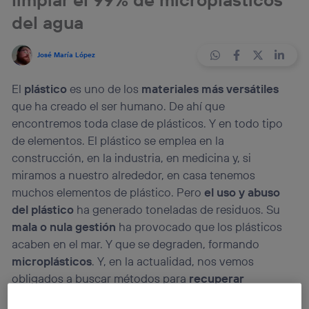
del agua
José María López
El
plástico
es uno de los
materiales más versátiles
que ha creado el ser humano. De ahí que
encontremos toda clase de plásticos. Y en todo tipo
de elementos. El plástico se emplea en la
construcción, en la industria, en medicina y, si
miramos a nuestro alrededor, en casa tenemos
muchos elementos de plástico. Pero
el uso y abuso
del plástico
ha generado toneladas de residuos. Su
mala o nula gestión
ha provocado que los plásticos
acaben en el mar. Y que se degraden, formando
microplásticos
. Y, en la actualidad, nos vemos
obligados a buscar métodos para
recuperar
microplásticos del agua
.