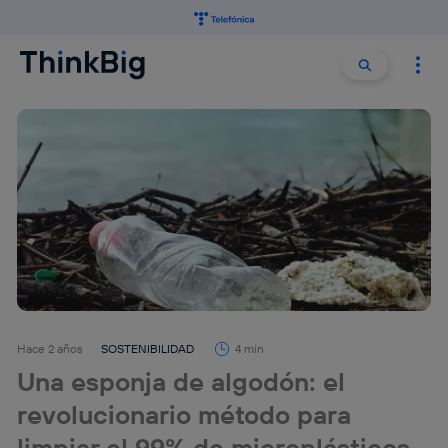
Buscar:
Buscar
Hace 2 años
SOSTENIBILIDAD
4 min
Una esponja de algodón: el
revolucionario método para
limpiar el 99% de microplásticos