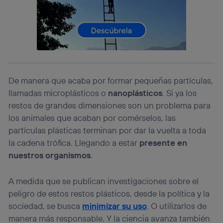
prioridad ofreciéndote elección y control.
La tecnología utiliza un identificador cifrado creado por tu
operadora de telefonía
, utilizando tu dirección IP y otra
información de la cuenta de cliente de
telecomunicaciones vinculada a la conexión que utilizas
(p. ej., número de teléfono móvil).
Este identificador se asigna a la conexión de internet, por
lo que cualquier persona que conecte su dispositivo y
De manera que acaba por formar pequeñas partículas,
consienta el uso de la tecnología recibirá el mismo
llamadas microplásticos o
nanoplásticos
. Si ya los
identificador. Típicamente:
restos de grandes dimensiones son un problema para
Si utilizas una
conexión de banda ancha
(p. ej., Wi-Fi),
el marketing o análisis se realizará en función de las
los animales que acaban por comérselos, las
actividades de navegación de los miembros del hogar
partículas plásticas terminan por dar la vuelta a toda
que hayan dado su consentimiento.
la cadena trófica. Llegando a estar
presente en
Si utilizas
datos móviles
, el marketing será más
nuestros organismos
.
personalizado, ya que se basará únicamente en la
navegación del usuario del móvil.
A medida que se publican investigaciones sobre el
Puedes gestionar los consentimientos Utiq seleccionando
“Administrar Utiq” en la parte inferior de esta página web o
peligro de estos restos plásticos, desde la política y la
visitando el
portal de privacidad de Utiq
sociedad, se busca
minimizar su uso
. O utilizarlos de
(“consenthub”)
. Para más información, consulta
manera más responsable. Y la ciencia avanza también
la
política de privacidad de Utiq
.