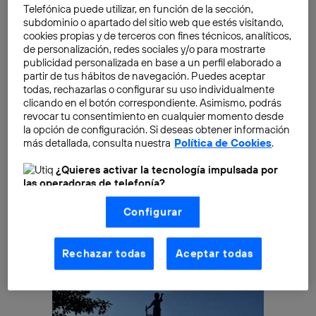
Telefónica puede utilizar, en función de la sección,
subdominio o apartado del sitio web que estés visitando,
Numerosos estudios alertan del
peligro de desechar
cookies propias y de terceros con fines técnicos, analíticos,
los plásticos
de manera tan despreocupada como
de personalización, redes sociales y/o para mostrarte
ocurre en muchos países. O de trasladar toneladas de
publicidad personalizada en base a un perfil elaborado a
partir de tus hábitos de navegación. Puedes aceptar
estos desechos a territorios con
escasas políticas de
todas, rechazarlas o configurar su uso individualmente
reciclado, procesamiento
o recuperación de esos
clicando en el botón correspondiente. Asimismo, podrás
mismos desechos. En el caso del plástico, tarda
revocar tu consentimiento en cualquier momento desde
mucho tiempo en degradarse completamente.
la opción de configuración. Si deseas obtener información
más detallada, consulta nuestra
Política de Cookies
.
¿Quieres activar la tecnología impulsada por
las operadoras de telefonía?
Nosotros, Telefónica S.A., utilizamos la tecnología Utiq para
Configurar
realizar nuestras acciones de marketing digital o análisis
(como se describe en este aviso de consentimiento)
basadas en tu navegación en nuestra(s) web(s)
listadas
aquí
(solo cuando utilizas una
conexión a
Rechazar todas
Aceptar todas
internet habilitada
, proporcionada por una de las
operadoras de telefonía participantes, y otorgas tu
consentimiento en cada página web).
La tecnología Utiq está diseñada con la privacidad como