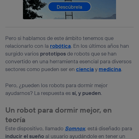
lo que cualquier persona que conecte su dispositivo y
consienta el uso de la tecnología recibirá el mismo
identificador. Típicamente:
Si utilizas una
conexión de banda ancha
(p. ej., Wi-Fi),
el marketing o análisis se realizará en función de las
actividades de navegación de los miembros del hogar
Pero si hablamos de este ámbito tenemos que
que hayan dado su consentimiento.
relacionarlo con la
robótica
. En los últimos años han
Si utilizas
datos móviles
, el marketing será más
surgido varios
prototipos
de robots que se han
personalizado, ya que se basará únicamente en la
convertido en una herramienta esencial para diversos
navegación del usuario del móvil.
sectores como pueden ser en
ciencia
y
medicina
.
Puedes gestionar los consentimientos Utiq seleccionando
“Administrar Utiq” en la parte inferior de esta página web o
visitando el
portal de privacidad de Utiq
Pero, ¿pueden los robots para dormir mejor
(“consenthub”)
. Para más información, consulta
ayudarnos? La respuesta es
sí, y pueden
.
la
política de privacidad de Utiq
.
Un robot para dormir mejor, en
teoría
Este dispositivo, llamado
Somnox
, está diseñado para
inducir el sueño
al usuario ayudándole en tener un