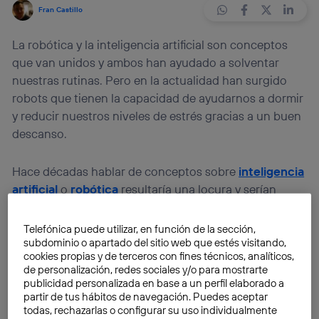
Fran Castillo
La robótica y la inteligencia artificial son conceptos
que van unidos y ambos han ayudado a solventar
nuestras rutinas. Pero en la actualidad han surgido
robots que tienen la capacidad de ayudarnos a dormir
y reducir nuestros niveles de estrés gracias a un buen
descanso.
Hace décadas hablar de conceptos sobre
inteligencia
artificial
o
robótica
resultaría una locura y serían
temas apropiados para una película de
ciencia
ficción
, pero en la actualidad no sucede así. La
Telefónica puede utilizar, en función de la sección,
inteligencia artificial
es un elemento imprescindible
subdominio o apartado del sitio web que estés visitando,
cookies propias y de terceros con fines técnicos, analíticos,
en nuestra vida cotidiana, y que nos ayuda en gran
de personalización, redes sociales y/o para mostrarte
medida a realizar nuestro trabajo de una forma
publicidad personalizada en base a un perfil elaborado a
sencilla. Ahora, el mundo de la robótica se suma a los
partir de tus hábitos de navegación. Puedes aceptar
todas, rechazarlas o configurar su uso individualmente
robots para dormir mejor.