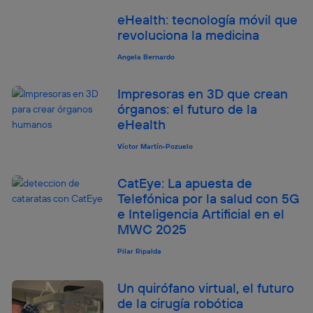
Este identificador se asigna a la conexión de internet, por
lo que cualquier persona que conecte su dispositivo y
eHealth: tecnología móvil que
consienta el uso de la tecnología recibirá el mismo
revoluciona la medicina
identificador. Típicamente:
Angela Bernardo
Si utilizas una
conexión de banda ancha
(p. ej., Wi-Fi),
el marketing o análisis se realizará en función de las
actividades de navegación de los miembros del hogar
Impresoras en 3D que crean
que hayan dado su consentimiento.
órganos: el futuro de la
Si utilizas
datos móviles
, el marketing será más
eHealth
personalizado, ya que se basará únicamente en la
navegación del usuario del móvil.
Víctor Martín-Pozuelo
Puedes gestionar los consentimientos Utiq seleccionando
“Administrar Utiq” en la parte inferior de esta página web o
CatEye: La apuesta de
visitando el
portal de privacidad de Utiq
Telefónica por la salud con 5G
(“consenthub”)
. Para más información, consulta
e Inteligencia Artificial en el
la
política de privacidad de Utiq
.
MWC 2025
Pilar Ripalda
Un quirófano virtual, el futuro
de la cirugía robótica