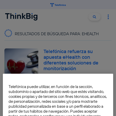
Buscar:
Buscar
RESULTADOS DE BÚSQUEDA PARA:
EHEALTH
Telefónica refuerza su
apuesta eHealth con
diferentes soluciones de
monitorización
Chema Amate
Telefónica puede utilizar, en función de la sección,
¿Por qué el eHealth potencia
subdominio o apartado del sitio web que estés visitando,
nuestro bienestar día a día?
cookies propias y de terceros con fines técnicos, analíticos,
de personalización, redes sociales y/o para mostrarte
Nicholas Fearn
publicidad personalizada en base a un perfil elaborado a
partir de tus hábitos de navegación. Puedes aceptar