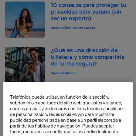
10 consejos para proteger tu
privacidad este verano (sin
ser un experto)
Álvaro Núñez-Romero Casado
¿Qué es una dirección de
billetera y cómo compartirla
de forma segura?
Claudia Colomer
Tipos de wallets: guía fácil
Telefónica puede utilizar, en función de la sección,
para encontrar tu monedero
subdominio o apartado del sitio web que estés visitando,
ideal
cookies propias y de terceros con fines técnicos, analíticos,
de personalización, redes sociales y/o para mostrarte
Claudia Colomer
publicidad personalizada en base a un perfil elaborado a
partir de tus hábitos de navegación. Puedes aceptar
todas, rechazarlas o configurar su uso individualmente