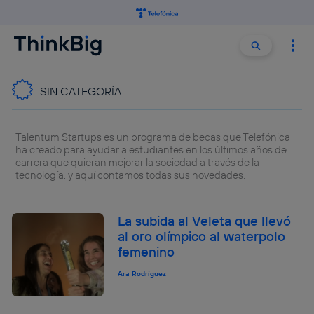
Buscar:
Buscar
SIN CATEGORÍA
Talentum Startups es un programa de becas que Telefónica
ha creado para ayudar a estudiantes en los últimos años de
carrera que quieran mejorar la sociedad a través de la
tecnología, y aquí contamos todas sus novedades.
La subida al Veleta que llevó
al oro olímpico al waterpolo
femenino
Ara Rodríguez