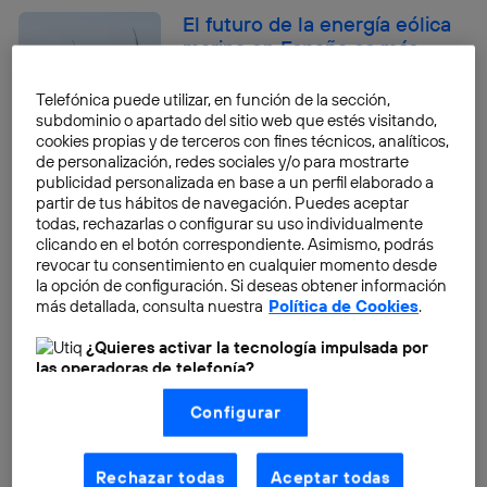
El futuro de la energía eólica
marina en España es más
esperanzador que nunca
Telefónica puede utilizar, en función de la sección,
José María López
subdominio o apartado del sitio web que estés visitando,
cookies propias y de terceros con fines técnicos, analíticos,
de personalización, redes sociales y/o para mostrarte
publicidad personalizada en base a un perfil elaborado a
5 consejos prácticos para
partir de tus hábitos de navegación. Puedes aceptar
reducir la huella de carbono
todas, rechazarlas o configurar su uso individualmente
clicando en el botón correspondiente. Asimismo, podrás
Moncho Terol
revocar tu consentimiento en cualquier momento desde
la opción de configuración. Si deseas obtener información
Paneles solares: cuál es su
más detallada, consulta nuestra
Política de Cookies
.
duración estimada y qué
dicen los expertos
¿Quieres activar la tecnología impulsada por
las operadoras de telefonía?
Moncho Terol
Nosotros, Telefónica S.A., utilizamos la tecnología Utiq para
Configurar
realizar nuestras acciones de marketing digital o análisis
(como se describe en este aviso de consentimiento)
¿Qué es la sostenibilidad?
basadas en tu navegación en nuestra(s) web(s)
listadas
aquí
(solo cuando utilizas una
conexión a
Rechazar todas
Aceptar todas
Félix Palazuelos