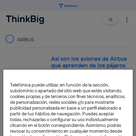
Buscar:
Buscar
AIRBUS
Así son los aviones de Airbus
que aprenden de los pájaros
para ahorrar combustible
José María López
Telefónica puede utilizar, en función de la sección,
subdominio o apartado del sitio web que estés visitando,
cookies propias y de terceros con fines técnicos, analíticos,
Así es el avión eléctrico de
de personalización, redes sociales y/o para mostrarte
Airbus que vuela hacia un
publicidad personalizada en base a un perfil elaborado a
futuro más sostenible
partir de tus hábitos de navegación. Puedes aceptar
todas, rechazarlas o configurar su uso individualmente
José María López
clicando en el botón correspondiente. Asimismo, podrás
revocar tu consentimiento en cualquier momento desde