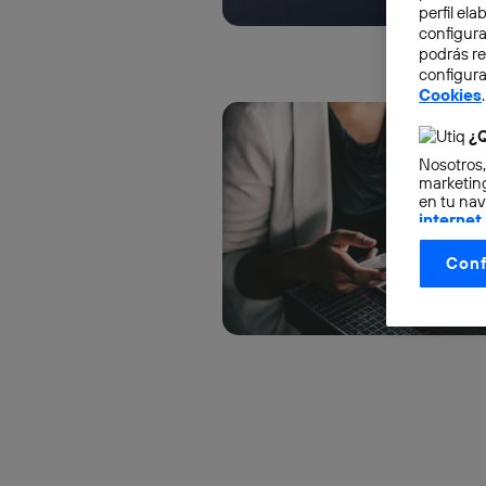
perfil el
configura
podrás r
configura
Cookies
.
¿Q
Nosotros,
marketing
en tu nav
internet
otorgas 
Conf
La tecnol
control.
La tecnol
utilizand
vinculada
Este iden
conecte s
Típicame
Si util
realiz