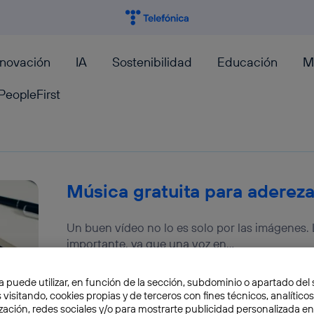
nnovación
IA
Sostenibilidad
Educación
M
PeopleFirst
Música gratuita para adereza
Un buen vídeo no lo es solo por las imágenes. 
importante, ya que una voz en...
José María López
a puede utilizar, en función de la sección, subdominio o apartado del 
 visitando, cookies propias y de terceros con fines técnicos, analíticos
zación, redes sociales y/o para mostrarte publicidad personalizada e