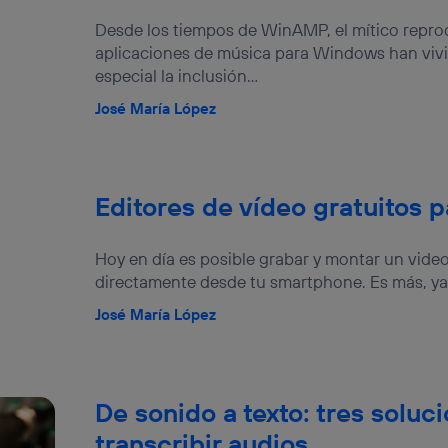
dado su consentimiento.
Desde los tiempos de WinAMP, el mítico reprod
izas
datos móviles
, el marketing será más personalizado, ya que se ba
aplicaciones de música para Windows han viv
ente en la navegación del usuario del móvil.
especial la inclusión...
stionar los consentimientos Utiq seleccionando “Administrar Utiq” e
de esta página web o visitando el
portal de privacidad de Utiq (“c
José María López
información, consulta la
política de privacidad de Utiq
.
Editores de vídeo gratuitos p
Hoy en día es posible grabar y montar un vide
directamente desde tu smartphone. Es más, ya h
José María López
De sonido a texto: tres soluc
transcribir audios