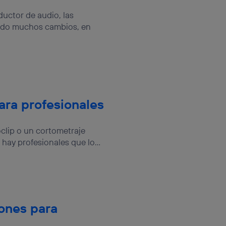
uctor de audio, las
sará
ido muchos cambios, en
n la parte
onsenthub”)
.
ara profesionales
oclip o un cortometraje
ay profesionales que lo...
iones para