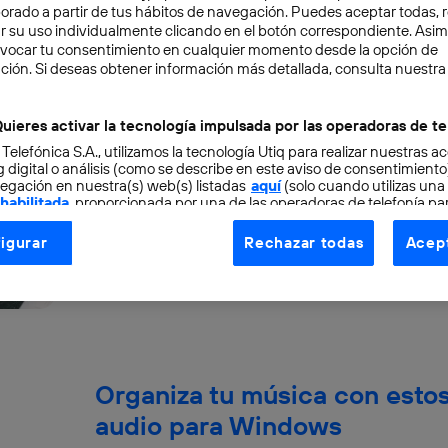
aborado a partir de tus hábitos de navegación. Puedes aceptar todas, 
r su uso individualmente clicando en el botón correspondiente. Asi
evocar tu consentimiento en cualquier momento desde la opción de
ción. Si deseas obtener información más detallada, consulta nuestra
No escribas, habla: notas de
uieres activar la tecnología impulsada por las operadoras de te
 Telefónica S.A., utilizamos la tecnología Utiq para realizar nuestras a
Durante años, hemos tomado notas escritas e
 digital o análisis (como se describe en este aviso de consentimient
de las notas manuscritas y más adelante mecan
egación en nuestra(s) web(s) listadas
aquí
(solo cuando utilizas una
 habilitada
, proporcionada por una de las operadoras de telefonía par
relativamente rápido y...
tu consentimiento en cada página web).
José María López
igurar
Rechazar todas
Acept
ogía Utiq está diseñada con la privacidad como prioridad ofreciéndot
ogía utiliza un identificador cifrado creado por tu
operadora de tele
o tu dirección IP y otra información de la cuenta de cliente de telec
 a la conexión que utilizas (p. ej., número de teléfono móvil).
tificador se asigna a la conexión de internet, por lo que cualquier pe
u dispositivo y consienta el uso de la tecnología recibirá el mismo iden
Organiza tu música con esto
nte:
audio para Windows
izas una
conexión de banda ancha
(p. ej., Wi-Fi), el marketing o análi
ará en función de las actividades de navegación de los miembros del