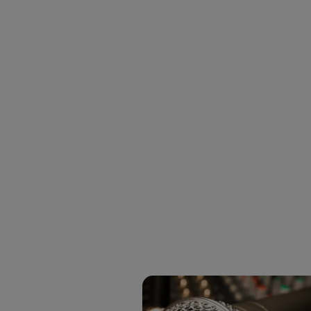
hayan 
Si util
únicam
Puedes ge
inferior 
Para más 