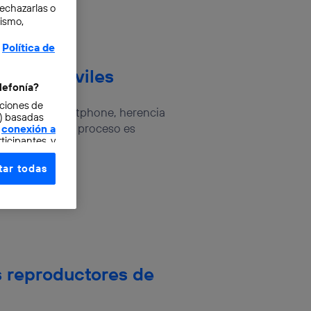
rechazarlas o
mismo,
Política de
 audio móviles
lefonía?
cciones de
n nuestro smartphone, herencia
o) basadas
ografiadas. El proceso es
conexión a
ticipantes, y
ar todas
e elección y
fonía
,
omunicaciones
rsona que
tificador.
s reproductores de
sis se
 hogar que