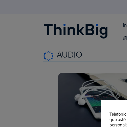
I
Blogthinkbig.com
#
AUDIO
Telefónic
que estés
personali