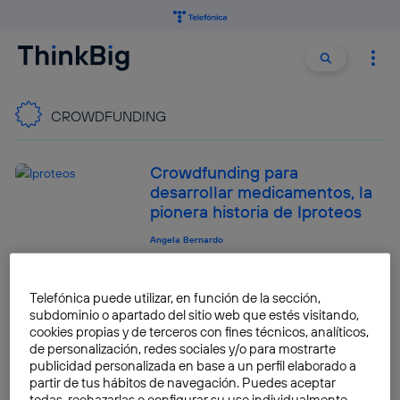
Buscar:
Buscar
CROWDFUNDING
Crowdfunding para
desarrollar medicamentos, la
pionera historia de Iproteos
Angela Bernardo
Crowdfunding para cambiar la
Telefónica puede utilizar, en función de la sección,
vida de 4.000 personas en
subdominio o apartado del sitio web que estés visitando,
Etiopía
cookies propias y de terceros con fines técnicos, analíticos,
de personalización, redes sociales y/o para mostrarte
Angela Bernardo
publicidad personalizada en base a un perfil elaborado a
partir de tus hábitos de navegación. Puedes aceptar
todas, rechazarlas o configurar su uso individualmente