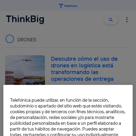
Buscar:
Buscar
DRONES
Descubre cómo el uso de
drones en logística está
transformando las
operaciones de entrega
Juan José Zorita Endara
Telefónica puede utilizar, en función de la sección,
¿Cómo de cerca estamos de
subdominio o apartado del sitio web que estés visitando,
los aerotaxis? En España y
cookies propias y de terceros con fines técnicos, analíticos,
Francia, más de lo que
de personalización, redes sociales y/o para mostrarte
publicidad personalizada en base a un perfil elaborado a
creemos
partir de tus hábitos de navegación. Puedes aceptar
todas, rechazarlas o configurar su uso individualmente
José María López