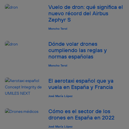
lo que cualquier persona que conecte su dispositivo y
Vuelo de dron: qué significa el
consienta el uso de la tecnología recibirá el mismo
nuevo récord del Airbus
identificador. Típicamente:
Zephyr S
Si utilizas una
conexión de banda ancha
(p. ej., Wi-Fi),
Moncho Terol
el marketing o análisis se realizará en función de las
actividades de navegación de los miembros del hogar
que hayan dado su consentimiento.
Dónde volar drones
Si utilizas
datos móviles
, el marketing será más
cumpliendo las reglas y
personalizado, ya que se basará únicamente en la
normas españolas
navegación del usuario del móvil.
Moncho Terol
Puedes gestionar los consentimientos Utiq seleccionando
“Administrar Utiq” en la parte inferior de esta página web o
visitando el
portal de privacidad de Utiq
El aerotaxi español que ya
(“consenthub”)
. Para más información, consulta
vuela en España y Francia
la
política de privacidad de Utiq
.
José María López
Cómo es el sector de los
drones en España en 2022
José María López