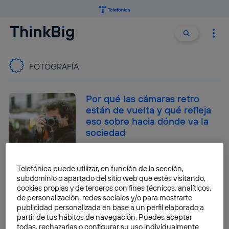
Buscar:
Buscar
FOTOGRAFÍA
Por qué las cámaras retro
están de vuelta y qué refleja
eso sobre hacia dónde va la
sociedad
Quelian Sanz
Telefónica puede utilizar, en función de la sección,
Cómo crear con IA
subdominio o apartado del sitio web que estés visitando,
felicitaciones navideñas
cookies propias y de terceros con fines técnicos, analíticos,
usando fotos separadas de
de personalización, redes sociales y/o para mostrarte
publicidad personalizada en base a un perfil elaborado a
cada persona
partir de tus hábitos de navegación. Puedes aceptar
todas, rechazarlas o configurar su uso individualmente
José María López