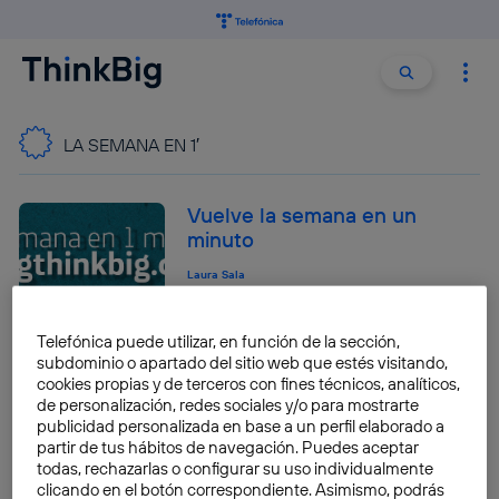
Buscar:
Buscar
LA SEMANA EN 1′
Vuelve la semana en un
minuto
Laura Sala
Telefónica puede utilizar, en función de la sección,
subdominio o apartado del sitio web que estés visitando,
Vuelve la semana en un
cookies propias y de terceros con fines técnicos, analíticos,
minuto
de personalización, redes sociales y/o para mostrarte
publicidad personalizada en base a un perfil elaborado a
Laura Sala
partir de tus hábitos de navegación. Puedes aceptar
todas, rechazarlas o configurar su uso individualmente
clicando en el botón correspondiente. Asimismo, podrás