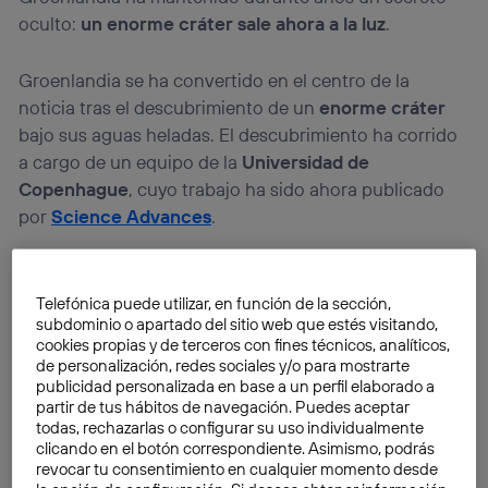
oculto:
un enorme cráter sale ahora a la luz
.
Groenlandia se ha convertido en el centro de la
noticia tras el descubrimiento de un
enorme cráter
bajo sus aguas heladas. El descubrimiento ha corrido
a cargo de un equipo de la
Universidad de
Copenhague
, cuyo trabajo ha sido ahora publicado
por
Science Advances
.
Telefónica puede utilizar, en función de la sección,
subdominio o apartado del sitio web que estés visitando,
cookies propias y de terceros con fines técnicos, analíticos,
de personalización, redes sociales y/o para mostrarte
publicidad personalizada en base a un perfil elaborado a
partir de tus hábitos de navegación. Puedes aceptar
todas, rechazarlas o configurar su uso individualmente
clicando en el botón correspondiente. Asimismo, podrás
revocar tu consentimiento en cualquier momento desde