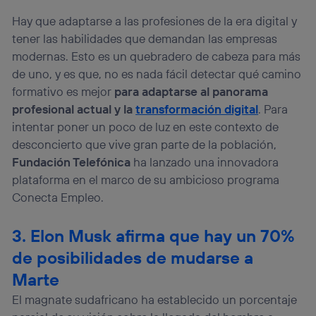
identificador. Típicamente:
Hay que adaptarse a las profesiones de la era digital y
Si utilizas una
conexión de banda ancha
(p. ej., Wi-Fi),
el marketing o análisis se realizará en función de las
tener las habilidades que demandan las empresas
actividades de navegación de los miembros del hogar
modernas. Esto es un quebradero de cabeza para más
que hayan dado su consentimiento.
de uno, y es que, no es nada fácil detectar qué camino
Si utilizas
datos móviles
, el marketing será más
formativo es mejor
para adaptarse al panorama
personalizado, ya que se basará únicamente en la
profesional actual y la
transformación digital
. Para
navegación del usuario del móvil.
intentar poner un poco de luz en este contexto de
Puedes gestionar los consentimientos Utiq seleccionando
“Administrar Utiq” en la parte inferior de esta página web o
desconcierto que vive gran parte de la población,
visitando el
portal de privacidad de Utiq
Fundación Telefónica
ha lanzado una innovadora
(“consenthub”)
. Para más información, consulta
plataforma en el marco de su ambicioso programa
la
política de privacidad de Utiq
.
Conecta Empleo.
3. Elon Musk afirma que hay un 70%
de posibilidades de mudarse a
Marte
El magnate sudafricano ha establecido un porcentaje