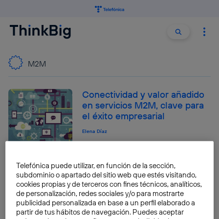
Buscar:
Buscar
M2M
Conectividad y valor añadido
en servicios M2M, clave para
el éxito empresarial
Elena Díaz
Telefónica puede utilizar, en función de la sección,
Telefónica se sitúa como líder
subdominio o apartado del sitio web que estés visitando,
de servicios M2M
cookies propias y de terceros con fines técnicos, analíticos,
de personalización, redes sociales y/o para mostrarte
Pablo Requejo Rodriguez
publicidad personalizada en base a un perfil elaborado a
partir de tus hábitos de navegación. Puedes aceptar