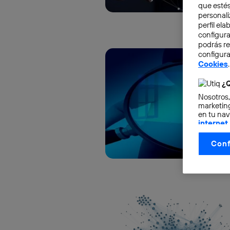
que estés
personali
perfil el
configura
podrás r
configura
Cookies
.
¿Q
Nosotros,
marketing
en tu nav
internet
otorgas 
Conf
La tecnol
control.
La tecnol
utilizand
vinculada
Este iden
conecte s
Típicame