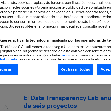
 visitando, cookies propias y de terceros con fines técnicos, analíticos
zación, redes sociales y/o para mostrarte publicidad personalizada e
aborado a partir de tus hábitos de navegación. Puedes aceptar todas, 
r su uso individualmente clicando en el botón correspondiente. Asi
evocar tu consentimiento en cualquier momento desde la opción de
Apuesta por la innovación en
ción. Si deseas obtener información más detallada, consulta nuestra
Transparency Lab
uieres activar la tecnología impulsada por las operadoras de te
 Telefónica S.A., utilizamos la tecnología Utiq para realizar nuestras a
La nueva concepción de la tecnología y sobre
 digital o análisis (como se describe en este aviso de consentimient
la ciudadanía se preocupe cada vez más de lo q
egación en nuestra(s) web(s) listadas
aquí
(solo cuando utilizas una
 habilitada
, proporcionada por una de las operadoras de telefonía par
Marisol Peña
tu consentimiento en cada página web).
igurar
Rechazar todas
Acept
ogía Utiq está diseñada con la privacidad como prioridad ofreciéndot
ogía utiliza un identificador cifrado creado por tu
operadora de tele
o tu dirección IP y otra información de la cuenta de cliente de telec
 a la conexión que utilizas (p. ej., número de teléfono móvil).
El Data Transparency Lab anu
tificador se asigna a la conexión de internet, por lo que cualquier pe
u dispositivo y consienta el uso de la tecnología recibirá el mismo iden
de seis proyectos
nte: