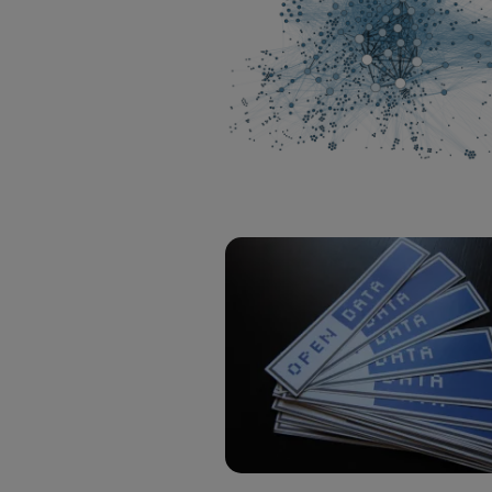
Si util
realiz
hayan 
Si util
únicam
Puedes ge
inferior 
Para más 