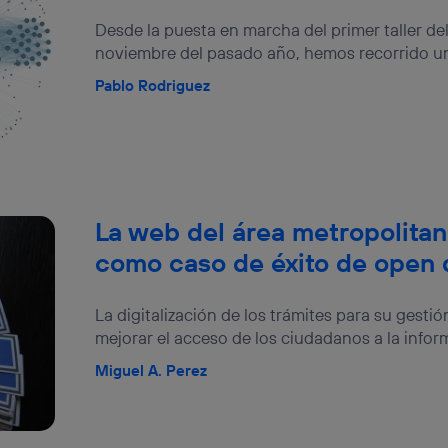
izas una
conexión de banda ancha
(p. ej., Wi-Fi), el marketing o análi
Desde la puesta en marcha del primer taller d
ará en función de las actividades de navegación de los miembros del
dado su consentimiento.
noviembre del pasado año, hemos recorrido un
izas
datos móviles
, el marketing será más personalizado, ya que se ba
Pablo Rodriguez
ente en la navegación del usuario del móvil.
stionar los consentimientos Utiq seleccionando “Administrar Utiq” e
de esta página web o visitando el
portal de privacidad de Utiq (“c
información, consulta la
política de privacidad de Utiq
.
La web del área metropolita
como caso de éxito de open 
La digitalización de los trámites para su gestió
mejorar el acceso de los ciudadanos a la informa
Miguel A. Perez