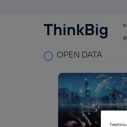
I
Blogthinkbig.com
#
OPEN DATA
Telefónic