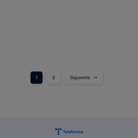
1
2
Siguiente
→