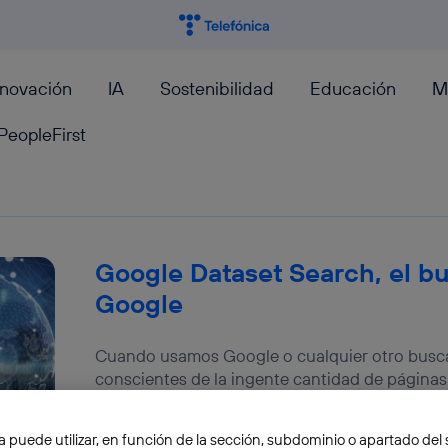
nnovación
IA
Sostenibilidad
Educación
M
PeopleFirst
Google Dataset Search, el b
Google
Cuando usamos Google o cualquier otro busc
conscientes de la ingente cantidad de página
mostrarán en una...
José María López
a puede utilizar, en función de la sección, subdominio o apartado del 