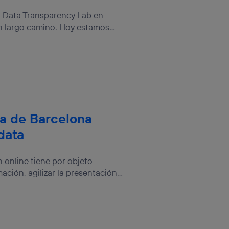
sis se
el Data Transparency Lab en
 hogar que
 largo camino. Hoy estamos...
sará
n la parte
onsenthub”)
.
na de Barcelona
data
n online tiene por objeto
ción, agilizar la presentación...