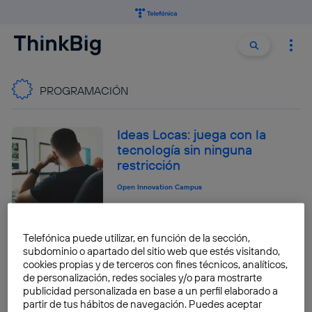
Buscar:
Buscar
PROGRAMACIÓN
Ideas Locas: juega con la
tecnología sin ninguna
restricción
Open Innovation Campus
Apps móviles para enseñar a
Telefónica puede utilizar, en función de la sección,
subdominio o apartado del sitio web que estés visitando,
programar a los más
cookies propias y de terceros con fines técnicos, analíticos,
pequeños
de personalización, redes sociales y/o para mostrarte
publicidad personalizada en base a un perfil elaborado a
José María López
partir de tus hábitos de navegación. Puedes aceptar