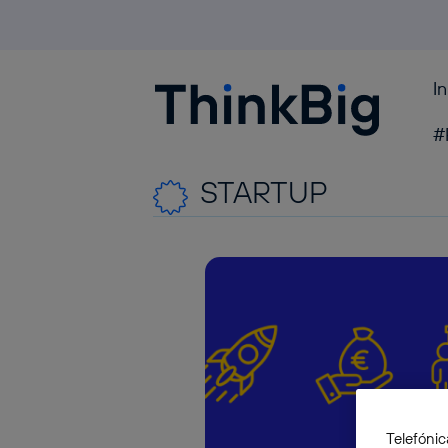
I
Blogthinkbig.com
#
STARTUP
Telefónic