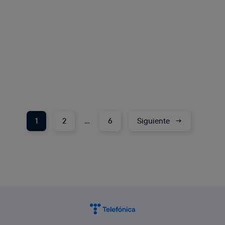
1
2
…
6
Siguiente
→