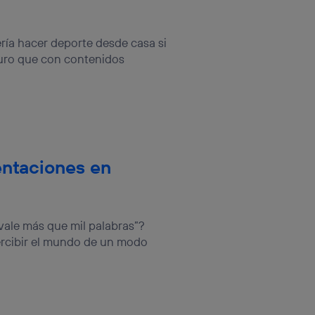
sis se
 hogar que
ría hacer deporte desde casa si
sará
uro que con contenidos
n la parte
onsenthub”)
.
entaciones en
ale más que mil palabras”?
rcibir el mundo de un modo