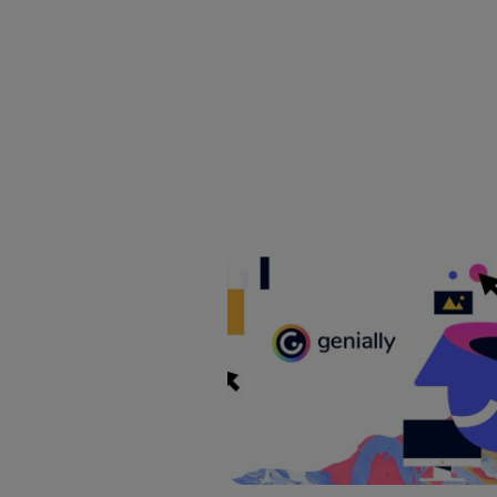
Si util
realiz
hayan 
Si util
únicam
Puedes ge
inferior 
Para más 