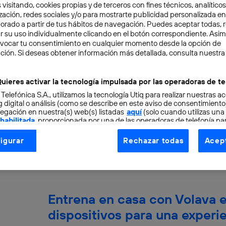
 visitando, cookies propias y de terceros con fines técnicos, analíticos
zación, redes sociales y/o para mostrarte publicidad personalizada e
aborado a partir de tus hábitos de navegación. Puedes aceptar todas, 
r su uso individualmente clicando en el botón correspondiente. Asi
evocar tu consentimiento en cualquier momento desde la opción de
Magnific: la startup de IA es
ción. Si deseas obtener información más detallada, consulta nuestra
fascinado a todos
uieres activar la tecnología impulsada por las operadoras de te
 Telefónica S.A., utilizamos la tecnología Utiq para realizar nuestras a
Si tuvieses que nombrar varias compañías espec
 digital o análisis (como se describe en este aviso de consentimient
productos de inteligencia artificial, probablem
egación en nuestra(s) web(s) listadas
aquí
(solo cuando utilizas una
OpenAI, Google, Meta...
 habilitada
, proporcionada por una de las operadoras de telefonía par
tu consentimiento en cada página web).
Rubén Chicharro
igurar
Rechazar todas
Acept
ogía Utiq está diseñada con la privacidad como prioridad ofreciéndot
ogía utiliza un identificador cifrado creado por tu
operadora de tele
o tu dirección IP y otra información de la cuenta de cliente de telec
 a la conexión que utilizas (p. ej., número de teléfono móvil).
Entrena en casa con Volava e
tificador se asigna a la conexión de internet, por lo que cualquier pe
u dispositivo y consienta el uso de la tecnología recibirá el mismo iden
dispositivos para una experi
nte: