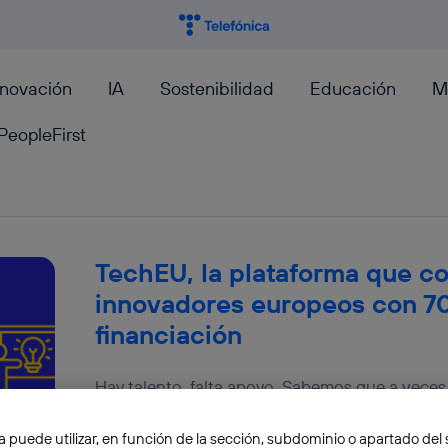
nnovación
IA
Sostenibilidad
Educación
M
PeopleFirst
TechEU, la plataforma que co
innovadores europeos con 70
financiación
Hay talento, falta apoyo. Sabemos que a vece
idea o talento, el apoyo es necesario para que 
a puede utilizar, en función de la sección, subdominio o apartado del 
Isabella Valente