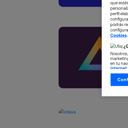
que estés
personali
perfil el
configura
podrás r
configura
Cookies
.
¿Q
Nosotros,
marketing
en tu nav
internet
otorgas 
Conf
La tecnol
control.
La tecnol
utilizand
vinculada
Este iden
conecte s
Típicame