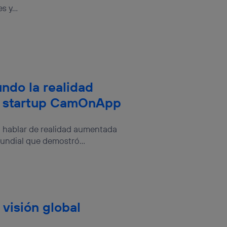
 y...
ndo la realidad
a startup CamOnApp
al hablar de realidad aumentada
ndial que demostró...
visión global