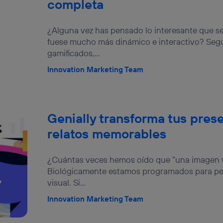
completa
izas una
conexión de banda ancha
(p. ej., Wi-Fi), el marketing o análi
ará en función de las actividades de navegación de los miembros del
dado su consentimiento.
¿Alguna vez has pensado lo interesante que se
izas
datos móviles
, el marketing será más personalizado, ya que se ba
fuese mucho más dinámico e interactivo? Seg
ente en la navegación del usuario del móvil.
gamificados,...
stionar los consentimientos Utiq seleccionando “Administrar Utiq” e
de esta página web o visitando el
portal de privacidad de Utiq (“c
Innovation Marketing Team
información, consulta la
política de privacidad de Utiq
.
Genially transforma tus pres
relatos memorables
¿Cuántas veces hemos oído que “una imagen v
Biológicamente estamos programados para pe
visual. Si...
Innovation Marketing Team