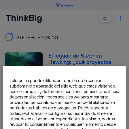
Buscar:
Buscar
STEPHEN HAWKING
El legado de Stephen
Hawking: ¿qué proyectos
tenía en mente y cuáles
continúan?
Telefónica puede utilizar, en función de la sección,
Elena Díaz
subdominio o apartado del sitio web que estés visitando,
cookies propias y de terceros con fines técnicos, analíticos,
de personalización, redes sociales y/o para mostrarte
Los superhumanos dominarán
publicidad personalizada en base a un perfil elaborado a
la Tierra, según Stephen
partir de tus hábitos de navegación. Puedes aceptar
Hawking
todas, rechazarlas o configurar su uso individualmente
clicando en el botón correspondiente. Asimismo, podrás
Javier Martín
revocar tu consentimiento en cualquier momento desde