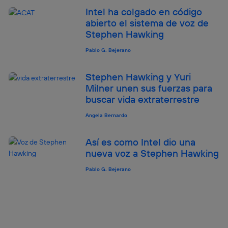
identificador. Típicamente:
Intel ha colgado en código
Si utilizas una
conexión de banda ancha
(p. ej., Wi-Fi),
abierto el sistema de voz de
el marketing o análisis se realizará en función de las
Stephen Hawking
actividades de navegación de los miembros del hogar
que hayan dado su consentimiento.
Pablo G. Bejerano
Si utilizas
datos móviles
, el marketing será más
personalizado, ya que se basará únicamente en la
Stephen Hawking y Yuri
navegación del usuario del móvil.
Milner unen sus fuerzas para
Puedes gestionar los consentimientos Utiq seleccionando
buscar vida extraterrestre
“Administrar Utiq” en la parte inferior de esta página web o
visitando el
portal de privacidad de Utiq
Angela Bernardo
(“consenthub”)
. Para más información, consulta
la
política de privacidad de Utiq
.
Así es como Intel dio una
nueva voz a Stephen Hawking
Pablo G. Bejerano