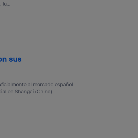
la...
on sus
oficialmente al mercado español
al en Shangai (China)...