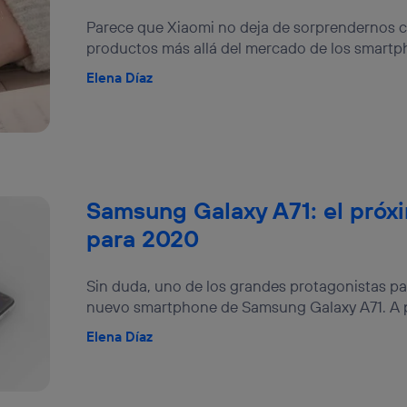
izas una
conexión de banda ancha
(p. ej., Wi-Fi), el marketing o análi
Parece que Xiaomi no deja de sorprendernos c
ará en función de las actividades de navegación de los miembros del
dado su consentimiento.
productos más allá del mercado de los smartp
izas
datos móviles
, el marketing será más personalizado, ya que se ba
Elena Díaz
ente en la navegación del usuario del móvil.
stionar los consentimientos Utiq seleccionando “Administrar Utiq” e
de esta página web o visitando el
portal de privacidad de Utiq (“c
información, consulta la
política de privacidad de Utiq
.
Samsung Galaxy A71: el pró
para 2020
Sin duda, uno de los grandes protagonistas para
nuevo smartphone de Samsung Galaxy A71. A pe
Elena Díaz