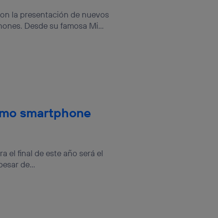
sis se
on la presentación de nuevos
 hogar que
hones. Desde su famosa Mi...
sará
n la parte
onsenthub”)
.
ximo smartphone
 el final de este año será el
sar de...