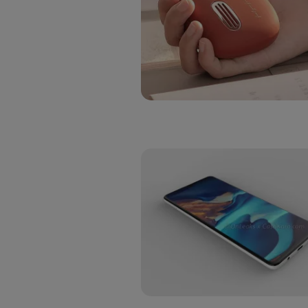
Si util
realiz
hayan 
Si util
únicam
Puedes ge
inferior 
Para más 