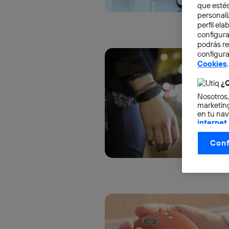
que estés
personali
perfil el
configura
podrás r
configura
Cookies
.
¿Q
Nosotros,
marketing
en tu nav
internet
otorgas 
Conf
La tecnol
control.
La tecnol
utilizand
vinculada
Este iden
conecte s
Típicame