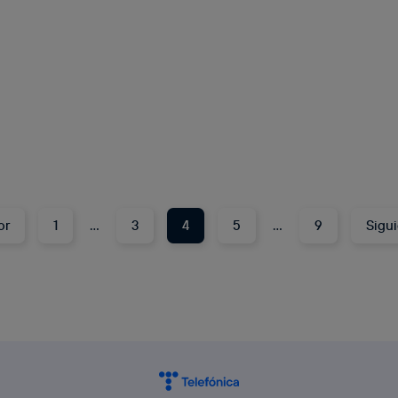
or
1
…
3
4
5
…
9
Sigu