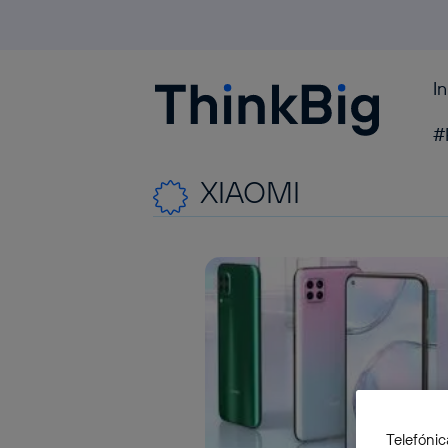
I
Blogthinkbig.com
#
XIAOMI
Telefónic