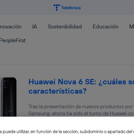
nnovación
IA
Sostenibilidad
Educación
M
PeopleFirst
Huawei Nova 6 SE: ¿cuáles s
características?
Tras la presentación de nuevos productos por
Samsung, ahora ha sido el turno de Huawei con
Elena Díaz
a puede utilizar, en función de la sección, subdominio o apartado del 