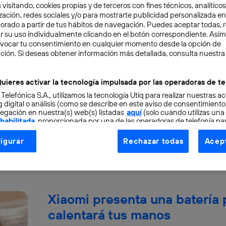
 visitando, cookies propias y de terceros con fines técnicos, analíticos
zación, redes sociales y/o para mostrarte publicidad personalizada e
aborado a partir de tus hábitos de navegación. Puedes aceptar todas, 
r su uso individualmente clicando en el botón correspondiente. Asi
evocar tu consentimiento en cualquier momento desde la opción de
Samsung compite con Xiaomi 
ción. Si deseas obtener información más detallada, consulta nuestra
sector de las smartbands
uieres activar la tecnología impulsada por las operadoras de te
 Telefónica S.A., utilizamos la tecnología Utiq para realizar nuestras a
Actualmente, muchas de las novedades tecnol
 digital o análisis (como se describe en este aviso de consentimient
mercado de los ‘wearables’, especialmente en e
egación en nuestra(s) web(s) listadas
aquí
(solo cuando utilizas una
inteligentes. De hecho,...
 habilitada
, proporcionada por una de las operadoras de telefonía par
tu consentimiento en cada página web).
Elena Díaz
igurar
Rechazar todas
Acept
ogía Utiq está diseñada con la privacidad como prioridad ofreciéndot
ogía utiliza un identificador cifrado creado por tu
operadora de tele
o tu dirección IP y otra información de la cuenta de cliente de telec
 a la conexión que utilizas (p. ej., número de teléfono móvil).
Xiaomi presenta una batería 
tificador se asigna a la conexión de internet, por lo que cualquier pe
u dispositivo y consienta el uso de la tecnología recibirá el mismo iden
calentará tus manos
nte: