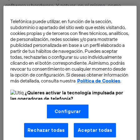
software y hardware. Y actuar, en sí misma, como
infraestructura virtual personalizable por cada
usuario.
Telefónica puede utilizar, en función de la sección,
subdominio o apartado del sitio web que estés visitando,
cookies propias y de terceros con fines técnicos, analíticos,
de personalización, redes sociales y/o para mostrarte
publicidad personalizada en base a un perfil elaborado a
partir de tus hábitos de navegación. Puedes aceptar
todas, rechazarlas o configurar su uso individualmente
clicando en el botón correspondiente. Asimismo, podrás
revocar tu consentimiento en cualquier momento desde
la opción de configuración. Si deseas obtener información
más detallada, consulta nuestra
Política de Cookies
.
¿Quieres activar la tecnología impulsada por
las operadoras de telefonía?
Nosotros, Telefónica S.A., utilizamos la tecnología Utiq para
Configurar
realizar nuestras acciones de marketing digital o análisis
(como se describe en este aviso de consentimiento)
basadas en tu navegación en nuestra(s) web(s)
listadas
aquí
(solo cuando utilizas una
conexión a
Rechazar todas
Aceptar todas
internet habilitada
, proporcionada por una de las
operadoras de telefonía participantes, y otorgas tu