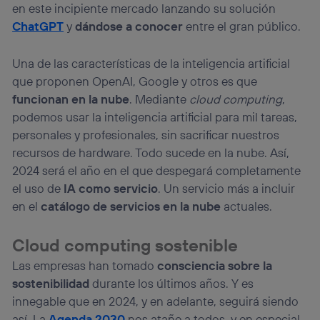
visitando el
portal de privacidad de Utiq
en este incipiente mercado lanzando su solución
(“consenthub”)
. Para más información, consulta
ChatGPT
y
dándose a conocer
entre el gran público.
la
política de privacidad de Utiq
.
Una de las características de la inteligencia artificial
que proponen OpenAI, Google y otros es que
funcionan en la nube
. Mediante
cloud computing
,
podemos usar la inteligencia artificial para mil tareas,
personales y profesionales, sin sacrificar nuestros
recursos de hardware. Todo sucede en la nube. Así,
2024 será el año en el que despegará completamente
el uso de
IA como servicio
. Un servicio más a incluir
en el
catálogo de servicios en la nube
actuales.
Cloud computing sostenible
Las empresas han tomado
consciencia sobre la
sostenibilidad
durante los últimos años. Y es
innegable que en 2024, y en adelante, seguirá siendo
así. La
Agenda 2030
nos atañe a todos, y en especial