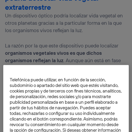
extraterrestre
Un dispositivo óptico podría localizar vida vegetal en
otros planetas gracias a la particular forma en la que
los organismos vivos reflejan la luz.
La razón por la que este dispositivo puede localizar
organismos vegetales vivos es que dichos
organismos reflejan la luz
. Aunque aún está en fase
experimental, sus creadores confían en que
podría
ayudar a detectar organismos vegetales en otros
Telefónica puede utilizar, en función de la sección,
planetas
.
subdominio o apartado del sitio web que estés visitando,
cookies propias y de terceros con fines técnicos, analíticos,
de personalización, redes sociales y/o para mostrarte
publicidad personalizada en base a un perfil elaborado a
partir de tus hábitos de navegación. Puedes aceptar
todas, rechazarlas o configurar su uso individualmente
clicando en el botón correspondiente. Asimismo, podrás
revocar tu consentimiento en cualquier momento desde
la opción de configuración. Si deseas obtener información