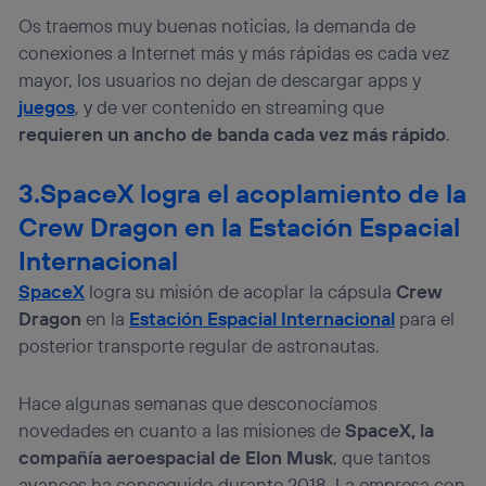
Os traemos muy buenas noticias, la demanda de
Si utilizas una
conexión de banda ancha
(p. ej., Wi-Fi),
el marketing o análisis se realizará en función de las
conexiones a Internet más y más rápidas es cada vez
actividades de navegación de los miembros del hogar
mayor, los usuarios no dejan de descargar apps y
que hayan dado su consentimiento.
juegos
, y de ver contenido en streaming que
Si utilizas
datos móviles
, el marketing será más
requieren un ancho de banda cada vez más rápido
.
personalizado, ya que se basará únicamente en la
navegación del usuario del móvil.
3.SpaceX logra el acoplamiento de la
Puedes gestionar los consentimientos Utiq seleccionando
“Administrar Utiq” en la parte inferior de esta página web o
Crew Dragon en la Estación Espacial
visitando el
portal de privacidad de Utiq
(“consenthub”)
. Para más información, consulta
Internacional
la
política de privacidad de Utiq
.
SpaceX
logra su misión de acoplar la cápsula
Crew
Dragon
en la
Estación Espacial Internacional
para el
posterior transporte regular de astronautas.
Hace algunas semanas que desconocíamos
novedades en cuanto a las misiones de
SpaceX, la
compañía aeroespacial de Elon Musk
, que tantos
avances ha conseguido durante 2018. La empresa con