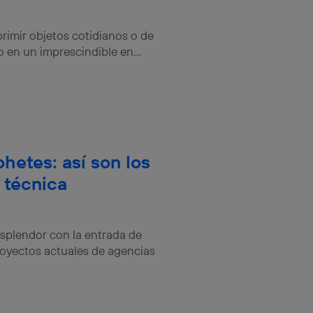
sis se
 hogar que
rimir objetos cotidianos o de
 en un imprescindible en...
sará
n la parte
onsenthub”)
.
ohetes: así son los
 técnica
splendor con la entrada de
oyectos actuales de agencias