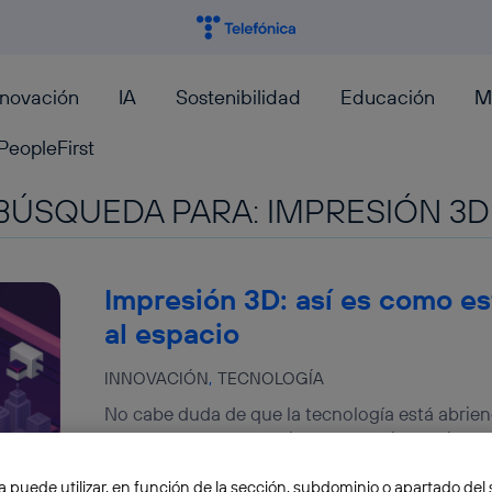
nnovación
IA
Sostenibilidad
Educación
M
PeopleFirst
BÚSQUEDA PARA:
IMPRESIÓN 3D
Impresión 3D: así es como es
al espacio
INNOVACIÓN
TECNOLOGÍA
No cabe duda de que la tecnología está abrie
muchos campos. Un ejemplo es la impresión 3D 
Moncho Terol
a puede utilizar, en función de la sección, subdominio o apartado del 