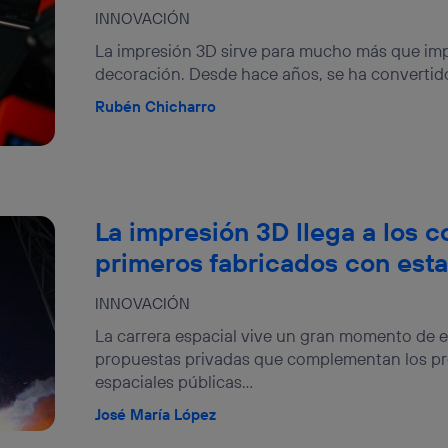
izas una
conexión de banda ancha
(p. ej., Wi-Fi), el marketing o análi
INNOVACIÓN
ará en función de las actividades de navegación de los miembros del
La impresión 3D sirve para mucho más que imp
dado su consentimiento.
decoración. Desde hace años, se ha convertido
izas
datos móviles
, el marketing será más personalizado, ya que se ba
ente en la navegación del usuario del móvil.
Rubén Chicharro
stionar los consentimientos Utiq seleccionando “Administrar Utiq” e
de esta página web o visitando el
portal de privacidad de Utiq (“c
información, consulta la
política de privacidad de Utiq
.
La impresión 3D llega a los c
primeros fabricados con esta
INNOVACIÓN
La carrera espacial vive un gran momento de e
propuestas privadas que complementan los pr
espaciales públicas...
José María López