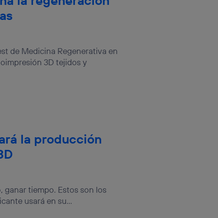
na la regeneración
ias
rest de Medicina Regenerativa en
ioimpresión 3D tejidos y
rá la producción
 3D
o, ganar tiempo. Estos son los
cante usará en su...