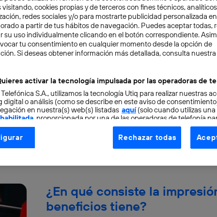
 visitando, cookies propias y de terceros con fines técnicos, analíticos
zación, redes sociales y/o para mostrarte publicidad personalizada e
aborado a partir de tus hábitos de navegación. Puedes aceptar todas, 
r su uso individualmente clicando en el botón correspondiente. Asi
evocar tu consentimiento en cualquier momento desde la opción de
Brazo robótico Phoenix: con
ción. Si deseas obtener información más detallada, consulta nuestra
con impresión 3D
uieres activar la tecnología impulsada por las operadoras de te
INNOVACIÓN
 Telefónica S.A., utilizamos la tecnología Utiq para realizar nuestras a
 digital o análisis (como se describe en este aviso de consentimient
¿Te imaginas vivir en una casa construida por
egación en nuestra(s) web(s) listadas
aquí
(solo cuando utilizas una
el contexto actual es posible. Las tareas que a
 habilitada
, proporcionada por una de las operadoras de telefonía par
tu consentimiento en cada página web).
Moncho Terol
igurar
Rechazar todas
Acept
ogía Utiq está diseñada con la privacidad como prioridad ofreciéndot
ogía utiliza un identificador cifrado creado por tu
operadora de tele
o tu dirección IP y otra información de la cuenta de cliente de telec
 a la conexión que utilizas (p. ej., número de teléfono móvil).
¿En qué consiste la impresió
tificador se asigna a la conexión de internet, por lo que cualquier pe
u dispositivo y consienta el uso de la tecnología recibirá el mismo iden
beneficios tiene?
nte: