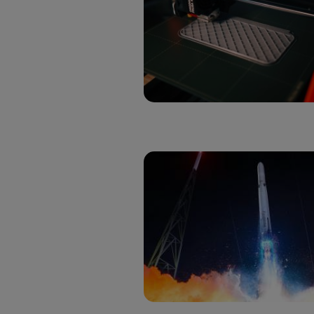
Si util
realiz
hayan 
Si util
únicam
Puedes ge
inferior 
Para más 