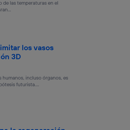
to de las temperaturas en el
an...
imitar los vasos
ión 3D
os humanos, incluso órganos, es
tesis futurista....