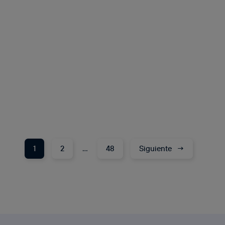
1
2
…
48
Siguiente
→