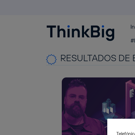
I
Blogthinkbig.com
#
RESULTADOS DE 
Telefónic