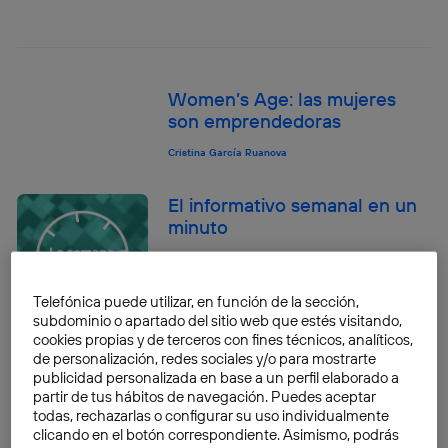
Women’s Age: las mujeres
son emprendedoras
Cristina García Ruanova
El informativo semanal en un
minuto
Cristina García Ruanova
Telefónica puede utilizar, en función de la sección,
subdominio o apartado del sitio web que estés visitando,
cookies propias y de terceros con fines técnicos, analíticos,
Las cuentas de Instagram
de personalización, redes sociales y/o para mostrarte
sobre tecnología y ciencia
publicidad personalizada en base a un perfil elaborado a
que deberías seguir [2024]
partir de tus hábitos de navegación. Puedes aceptar
todas, rechazarlas o configurar su uso individualmente
Cristina García Ruanova
clicando en el botón correspondiente. Asimismo, podrás