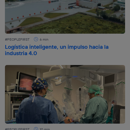
#PEOPLEFIRST
6 min
Logística inteligente, un impulso hacia la
industria 4.0
#PEOPLEFIRST
10 min