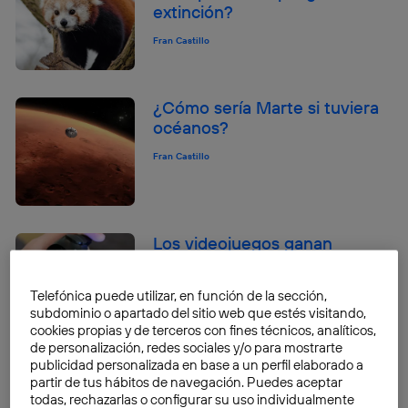
extinción?
Fran Castillo
¿Cómo sería Marte si tuviera
océanos?
Fran Castillo
Los videojuegos ganan
protagonismo como
plataformas de ocio
Telefónica puede utilizar, en función de la sección,
subdominio o apartado del sitio web que estés visitando,
Fran Castillo
cookies propias y de terceros con fines técnicos, analíticos,
de personalización, redes sociales y/o para mostrarte
publicidad personalizada en base a un perfil elaborado a
¿Cómo es la estrella más
partir de tus hábitos de navegación. Puedes aceptar
rápida de la Vía Láctea?
todas, rechazarlas o configurar su uso individualmente