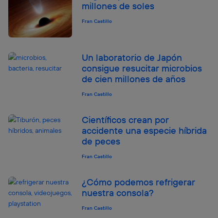
millones de soles
lo que cualquier persona que conecte su dispositivo y
consienta el uso de la tecnología recibirá el mismo
Fran Castillo
identificador. Típicamente:
Si utilizas una
conexión de banda ancha
(p. ej., Wi-Fi),
el marketing o análisis se realizará en función de las
Un laboratorio de Japón
actividades de navegación de los miembros del hogar
que hayan dado su consentimiento.
consigue resucitar microbios
de cien millones de años
Si utilizas
datos móviles
, el marketing será más
personalizado, ya que se basará únicamente en la
Fran Castillo
navegación del usuario del móvil.
Puedes gestionar los consentimientos Utiq seleccionando
Científicos crean por
“Administrar Utiq” en la parte inferior de esta página web o
accidente una especie híbrida
visitando el
portal de privacidad de Utiq
(“consenthub”)
. Para más información, consulta
de peces
la
política de privacidad de Utiq
.
Fran Castillo
¿Cómo podemos refrigerar
nuestra consola?
Fran Castillo