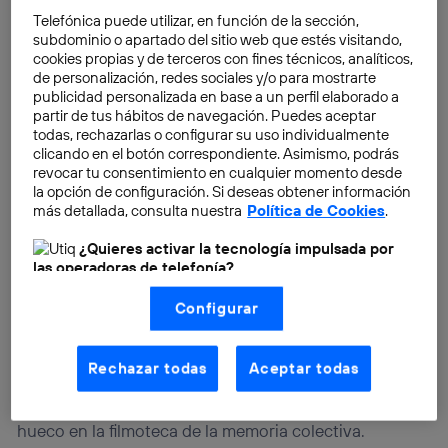
Telefónica puede utilizar, en función de la sección,
En otros títulos cinematográficos se representan
subdominio o apartado del sitio web que estés visitando,
pérdidas de conexión entre la nave y la estación
cookies propias y de terceros con fines técnicos, analíticos,
terrestre, que se recuperan en cuestión de minutos.
de personalización, redes sociales y/o para mostrarte
publicidad personalizada en base a un perfil elaborado a
Eva Vega, jefa del departamento de Programas
partir de tus hábitos de navegación. Puedes aceptar
Espaciales del Instituto Nacional de Técnica
todas, rechazarlas o configurar su uso individualmente
Aeroespacial (INTA), apunta que el tiempo de
clicando en el botón correspondiente. Asimismo, podrás
revocar tu consentimiento en cualquier momento desde
resolución depende en gran medida de cada
la opción de configuración. Si deseas obtener información
situación. “Hay problemas que se solucionan con una
más detallada, consulta nuestra
Política de Cookies
.
intervención sencilla y otros más complejos que
¿Quieres activar la tecnología impulsada por
pueden suponer
la parada de la estación durante
las operadoras de telefonía?
algunos días
”.
Nosotros, Telefónica S.A., utilizamos la tecnología Utiq para
Configurar
realizar nuestras acciones de marketing digital o análisis
(como se describe en este aviso de consentimiento)
Abundan los títulos afamados de películas
basadas en tu navegación en nuestra(s) web(s)
relacionadas con vuelos espaciales. Cintas como
listadas
aquí
(solo cuando utilizas una
conexión a
Rechazar todas
Aceptar todas
internet habilitada
, proporcionada por una de las
Elegidos para la gloria
, de Philip Kaufman, o Misión a
operadoras de telefonía participantes, y otorgas tu
Marte, firmada por Brian de Palma, se han hecho
consentimiento en cada página web).
hueco en la filmoteca de la memoria colectiva.
La tecnología Utiq está diseñada con la privacidad como