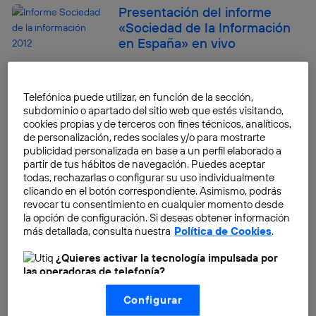
Presentación del informe
«Sociedad de la Información
en España» en vivo
Mercedes
Telefónica puede utilizar, en función de la sección,
Lo que de verdad importa,
subdominio o apartado del sitio web que estés visitando,
cuatro historias de superación
cookies propias y de terceros con fines técnicos, analíticos,
personal
de personalización, redes sociales y/o para mostrarte
publicidad personalizada en base a un perfil elaborado a
Equipo Think Big
partir de tus hábitos de navegación. Puedes aceptar
todas, rechazarlas o configurar su uso individualmente
clicando en el botón correspondiente. Asimismo, podrás
Educar en medios
revocar tu consentimiento en cualquier momento desde
audiovisuales en la era digital
la opción de configuración. Si deseas obtener información
más detallada, consulta nuestra
Política de Cookies
.
Pablo Rodriguez Canfranc
¿Quieres activar la tecnología impulsada por
las operadoras de telefonía?
Nosotros, Telefónica S.A., utilizamos la tecnología Utiq para
Cuatro empresas españolas
Configurar
realizar nuestras acciones de marketing digital o análisis
que trabajan con Big/Open
(como se describe en este aviso de consentimiento)