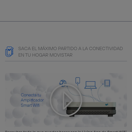
navegación del usuario del móvil.
Puedes gestionar los consentimientos Utiq seleccionando
“Administrar Utiq” en la parte inferior de esta página web o
visitando el
portal de privacidad de Utiq
(“consenthub”)
. Para más información, consulta
la
política de privacidad de Utiq
.
SACA EL MÁXIMO PARTIDO A LA CONECTIVIDAD
EN TU HOGAR MOVISTAR