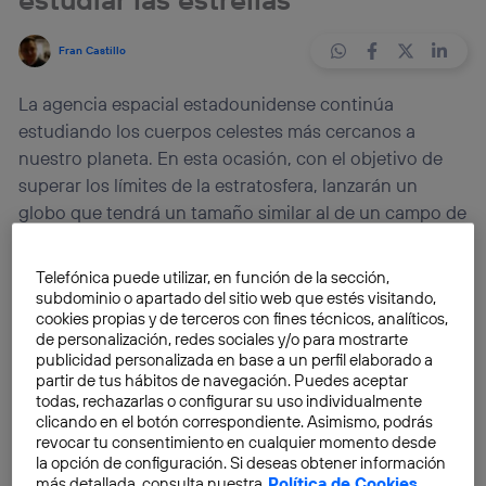
Fran Castillo
La agencia espacial estadounidense continúa
estudiando los cuerpos celestes más cercanos a
nuestro planeta. En esta ocasión, con el objetivo de
superar los límites de la estratosfera, lanzarán un
globo que tendrá un tamaño similar al de un campo de
fútbol.
Telefónica puede utilizar, en función de la sección,
La
NASA
es conocida por sus grandes
subdominio o apartado del sitio web que estés visitando,
cookies propias y de terceros con fines técnicos, analíticos,
investigaciones mediante el uso de
cohetes
y
de personalización, redes sociales y/o para mostrarte
satélites
. Esta vez ha sorprendido a la comunidad
publicidad personalizada en base a un perfil elaborado a
científica con su próximo proyecto: ascender a lo más
partir de tus hábitos de navegación. Puedes aceptar
todas, rechazarlas o configurar su uso individualmente
alto mediante un globo de
150 metros de diámetros
.
clicando en el botón correspondiente. Asimismo, podrás
revocar tu consentimiento en cualquier momento desde
Tal como ha anunciado la Agencia Espacial, el
la opción de configuración. Si deseas obtener información
más detallada, consulta nuestra
Política de Cookies
.