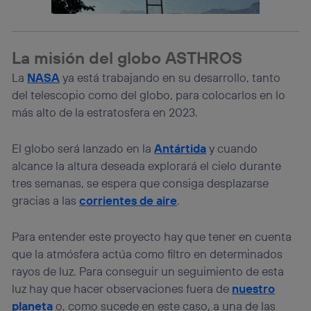
Si utilizas una
conexión de banda ancha
(p. ej., Wi-Fi),
el marketing o análisis se realizará en función de las
actividades de navegación de los miembros del hogar
que hayan dado su consentimiento.
La misión del globo ASTHROS
Si utilizas
datos móviles
, el marketing será más
La
NASA
ya está trabajando en su desarrollo, tanto
personalizado, ya que se basará únicamente en la
navegación del usuario del móvil.
del telescopio como del globo, para colocarlos en lo
Puedes gestionar los consentimientos Utiq seleccionando
más alto de la estratosfera en 2023.
“Administrar Utiq” en la parte inferior de esta página web o
visitando el
portal de privacidad de Utiq
El globo será lanzado en la
Antártida
y cuando
(“consenthub”)
. Para más información, consulta
la
política de privacidad de Utiq
.
alcance la altura deseada explorará el cielo durante
tres semanas, se espera que consiga desplazarse
gracias a las
corrientes de aire
.
Para entender este proyecto hay que tener en cuenta
que la atmósfera actúa como filtro en determinados
rayos de luz. Para conseguir un seguimiento de esta
luz hay que hacer observaciones fuera de
nuestro
planeta
o, como sucede en este caso, a una de las