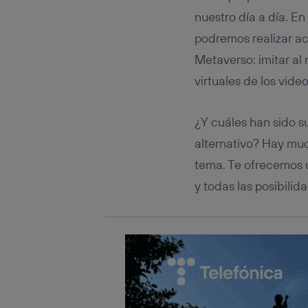
Este iden
conecte s
nuestro día a día. En
Típicame
podremos realizar ac
Si util
Metaverso: imitar al
realiz
hayan 
virtuales de los vide
Si util
únicam
¿Y cuáles han sido 
Puedes ge
inferior 
alternativo? Hay muc
Para más 
tema. Te ofrecemos 
y todas las posibili