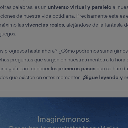
tificador se asigna a la conexión de internet, por lo que cualquier pe
u dispositivo y consienta el uso de la tecnología recibirá el mismo iden
 otras palabras, es un
universo virtual y paralelo
al nues
nte:
ciones de nuestra vida cotidiana. Precisamente este es e
izas una
conexión de banda ancha
(p. ej., Wi-Fi), el marketing o análi
 máximo las
vivencias reales
, alejándose de la fantasía 
ará en función de las actividades de navegación de los miembros del
dado su consentimiento.
ojuegos.
izas
datos móviles
, el marketing será más personalizado, ya que se ba
ente en la navegación del usuario del móvil.
sus progresos hasta ahora? ¿Cómo podremos sumergirno
stionar los consentimientos Utiq seleccionando “Administrar Utiq” e
de esta página web o visitando el
portal de privacidad de Utiq (“c
has preguntas que surgen en nuestras mentes a la hora d
información, consulta la
política de privacidad de Utiq
.
una guía para conocer los
primeros pasos
que se han da
dades que existen en estos momentos.
¡Sigue leyendo y r