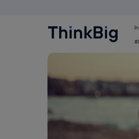
I
Blogthinkbig.com
#