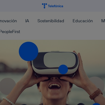
nnovación
IA
Sostenibilidad
Educación
M
PeopleFirst