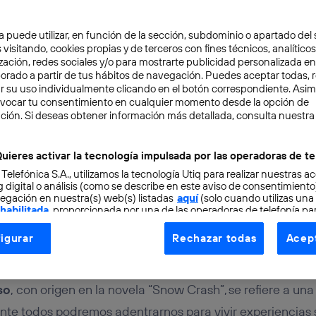
a puede utilizar, en función de la sección, subdominio o apartado del 
 visitando, cookies propias y de terceros con fines técnicos, analíticos
zación, redes sociales y/o para mostrarte publicidad personalizada e
aborado a partir de tus hábitos de navegación. Puedes aceptar todas, 
r su uso individualmente clicando en el botón correspondiente. Asi
evocar tu consentimiento en cualquier momento desde la opción de
RSO
5 min
ción. Si deseas obtener información más detallada, consulta nuestra
ces del Metaverso: paso
uieres activar la tecnología impulsada por las operadoras de te
 Telefónica S.A., utilizamos la tecnología Utiq para realizar nuestras a
ndo virtual
 digital o análisis (como se describe en este aviso de consentimient
egación en nuestra(s) web(s) listadas
aquí
(solo cuando utilizas una
 habilitada
, proporcionada por una de las operadoras de telefonía par
tu consentimiento en cada página web).
igurar
Rechazar todas
Acept
ogía Utiq está diseñada con la privacidad como prioridad ofreciéndot
ez
ogía utiliza un identificador cifrado creado por tu
operadora de tele
o tu dirección IP y otra información de la cuenta de cliente de telec
so
, con origen en la novela “Snow Crash”, se refiere a una
 a la conexión que utilizas (p. ej., número de teléfono móvil).
te todos podremos adentrarnos para vivir experiencias s