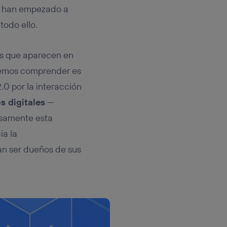
 se han empezado a
todo ello.
s que aparecen en
bemos comprender es
.0 por la interacción
s digitales
—
isamente esta
ia la
an ser dueños de sus