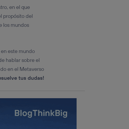
rsona que
tificador.
tro, en el que
l propósito del
sis se
de los mundos
 hogar que
sará
s en este mundo
n la parte
onsenthub”)
.
e hablar sobre el
do en el Metaverso
esuelve tus dudas!