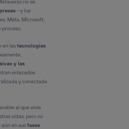
 Metaverso no se
mpresas
—y los
es. Meta, Microsoft,
te proceso.
 en las
tecnologías
neamente,
sivas y las
entran enlazados
ntralizada y conectada
rable al que vivía
stras vidas, pero no
a aún en sus
fases