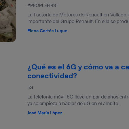
izas una
conexión de banda ancha
(p. ej., Wi-Fi), el marketing o análi
#PEOPLEFIRST
ará en función de las actividades de navegación de los miembros del
La Factoría de Motores de Renault en Valladol
dado su consentimiento.
importante del Grupo Renault. En ella se produ
izas
datos móviles
, el marketing será más personalizado, ya que se ba
ente en la navegación del usuario del móvil.
Elena Cortés Luque
stionar los consentimientos Utiq seleccionando “Administrar Utiq” e
de esta página web o visitando el
portal de privacidad de Utiq (“c
información, consulta la
política de privacidad de Utiq
.
¿Qué es el 6G y cómo va a ca
conectividad?
5G
La telefonía móvil 5G lleva un par de años entr
ya se empieza a hablar de 6G en el ámbito...
José María López