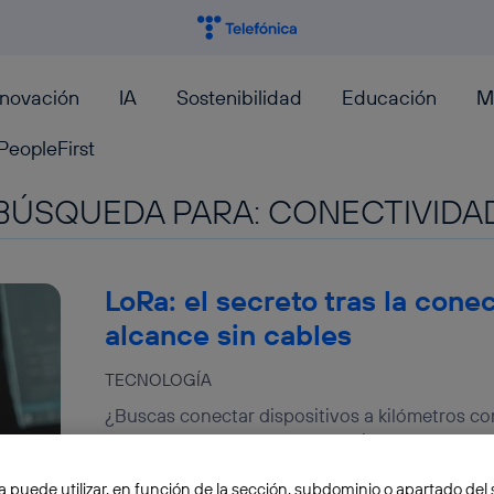
nnovación
IA
Sostenibilidad
Educación
M
PeopleFirst
BÚSQUEDA PARA:
CONECTIVIDA
LoRa: el secreto tras la cone
alcance sin cables
TECNOLOGÍA
¿Buscas conectar dispositivos a kilómetros c
respuesta. Descubre sus ventajas y cómo rev
Moncho Terol
a puede utilizar, en función de la sección, subdominio o apartado del 