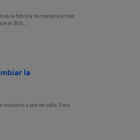
sis se
 hogar que
id es la fábrica de mecánica más
ce el 36%...
sará
n la parte
onsenthub”)
.
mbiar la
e nosotros a pie de calle. Pero