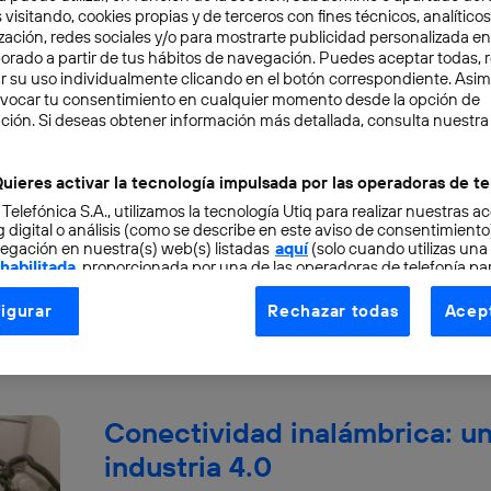
 visitando, cookies propias y de terceros con fines técnicos, analíticos
zación, redes sociales y/o para mostrarte publicidad personalizada e
aborado a partir de tus hábitos de navegación. Puedes aceptar todas, 
r su uso individualmente clicando en el botón correspondiente. Asi
evocar tu consentimiento en cualquier momento desde la opción de
4 retos de la conectividad e
ción. Si deseas obtener información más detallada, consulta nuestra
5G
uieres activar la tecnología impulsada por las operadoras de te
Los últimos años han sido de transformación pa
 Telefónica S.A., utilizamos la tecnología Utiq para realizar nuestras a
telecomunicaciones. El 5G se despliega poco a
 digital o análisis (como se describe en este aviso de consentimient
egación en nuestra(s) web(s) listadas
aquí
(solo cuando utilizas una
antenas...
 habilitada
, proporcionada por una de las operadoras de telefonía par
tu consentimiento en cada página web).
Pablo G. Bejerano
igurar
Rechazar todas
Acept
ogía Utiq está diseñada con la privacidad como prioridad ofreciéndot
ogía utiliza un identificador cifrado creado por tu
operadora de tele
o tu dirección IP y otra información de la cuenta de cliente de telec
 a la conexión que utilizas (p. ej., número de teléfono móvil).
Conectividad inalámbrica: un
tificador se asigna a la conexión de internet, por lo que cualquier pe
u dispositivo y consienta el uso de la tecnología recibirá el mismo iden
industria 4.0
nte: