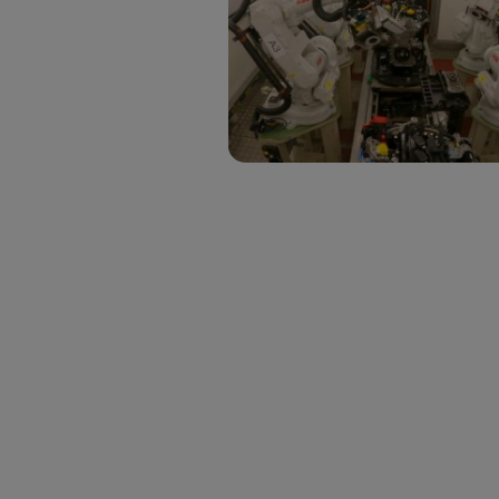
Si util
realiz
hayan 
Si util
únicam
Puedes ge
inferior 
Para más 