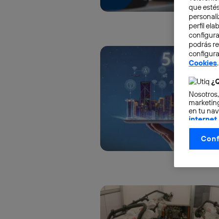
que estés
personali
perfil el
configura
podrás r
configura
Cookies
.
¿Q
Nosotros,
marketing
en tu nav
internet
otorgas 
Conf
La tecnol
control.
La tecnol
utilizand
vinculada
Este iden
conecte s
Típicame