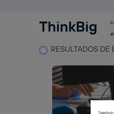
I
Blogthinkbig.com
#
RESULTADOS DE 
Telefónic