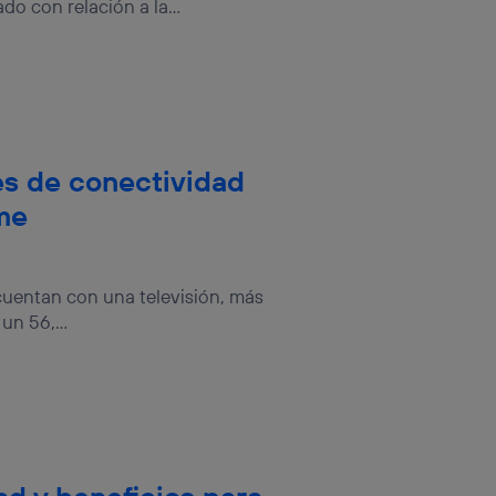
do con relación a la...
es de conectividad
me
cuentan con una televisión, más
n 56,...