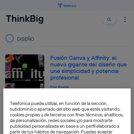
Buscar:
Buscar
DISEÑO
Fusión Canva y Affinity: el
nuevo gigante del diseño que
une simplicidad y potencia
profesional
Pilar Ripalda
Cómo programar y diseñar
Telefónica puede utilizar, en función de la sección,
con IA usando Jules y Stitch
subdominio o apartado del sitio web que estés visitando,
cookies propias y de terceros con fines técnicos, analíticos,
de Google
de personalización, redes sociales y/o para mostrarte
publicidad personalizada en base a un perfil elaborado a
José María López
partir de tus hábitos de navegación. Puedes aceptar